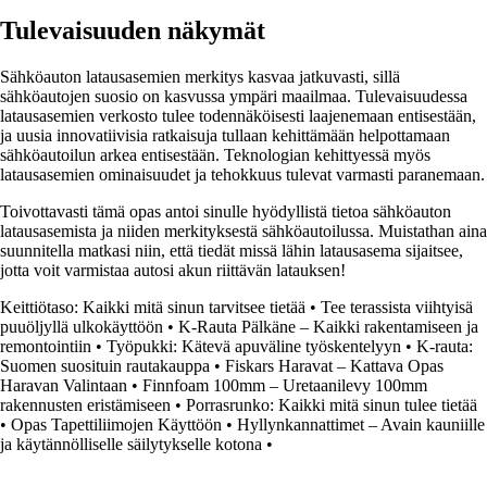
Tulevaisuuden näkymät
Sähköauton latausasemien merkitys kasvaa jatkuvasti, sillä
sähköautojen suosio on kasvussa ympäri maailmaa. Tulevaisuudessa
latausasemien verkosto tulee todennäköisesti laajenemaan entisestään,
ja uusia innovatiivisia ratkaisuja tullaan kehittämään helpottamaan
sähköautoilun arkea entisestään. Teknologian kehittyessä myös
latausasemien ominaisuudet ja tehokkuus tulevat varmasti paranemaan.
Toivottavasti tämä opas antoi sinulle hyödyllistä tietoa sähköauton
latausasemista ja niiden merkityksestä sähköautoilussa. Muistathan aina
suunnitella matkasi niin, että tiedät missä lähin latausasema sijaitsee,
jotta voit varmistaa autosi akun riittävän latauksen!
Keittiötaso: Kaikki mitä sinun tarvitsee tietää
•
Tee terassista viihtyisä
puuöljyllä ulkokäyttöön
•
K-Rauta Pälkäne – Kaikki rakentamiseen ja
remontointiin
•
Työpukki: Kätevä apuväline työskentelyyn
•
K-rauta:
Suomen suosituin rautakauppa
•
Fiskars Haravat – Kattava Opas
Haravan Valintaan
•
Finnfoam 100mm – Uretaanilevy 100mm
rakennusten eristämiseen
•
Porrasrunko: Kaikki mitä sinun tulee tietää
•
Opas Tapettiliimojen Käyttöön
•
Hyllynkannattimet – Avain kauniille
ja käytännölliselle säilytykselle kotona
•