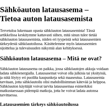
Sähköauton latausasema –
Tietoa auton latausasemista
Tervetuloa lukemaan opasta sähköauton latausasemista! Tässä
artikkelissa keskitymme kattavasti siihen, mitä sinun tulee tietää
sähköauton latausasemista, niiden eri tyypeistä sekä latausasemien
tärkeydestä sähköautoilussa. Käsittelemme myös latausasemien
sijoittelua ja tulevaisuuden näkymiä alan kehityksessä.
Sähköauton latausasema – Mitä ne ovat?
Sähköauton latausasema on paikka, jossa sähköautojen akkuja voidaan
ladata sähköenergialla. Latausasemat voivat olla julkisia tai yksityisiä,
ja niitä löytyy eri puolilta kaupunkeja sekä maaseutua. Latausasemia
tarvitaan, jotta sähköautoilu olisi mahdollisimman kätevää ja helppoa.
Sähköauton käyttäjät voivat tarvita latausasemaa esimerkiksi
matkustaessaan pidempiä matkoja, jotta he voivat ladata autonsa
tarvittaessa.
Latausasemien tärkeys sähköautoilussa