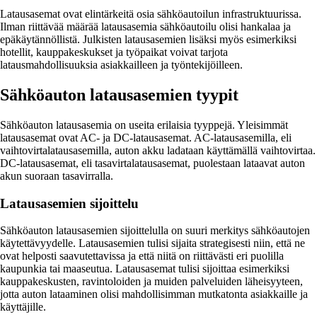
Latausasemat ovat elintärkeitä osia sähköautoilun infrastruktuurissa.
Ilman riittävää määrää latausasemia sähköautoilu olisi hankalaa ja
epäkäytännöllistä. Julkisten latausasemien lisäksi myös esimerkiksi
hotellit, kauppakeskukset ja työpaikat voivat tarjota
latausmahdollisuuksia asiakkailleen ja työntekijöilleen.
Sähköauton latausasemien tyypit
Sähköauton latausasemia on useita erilaisia tyyppejä. Yleisimmät
latausasemat ovat AC- ja DC-latausasemat. AC-latausasemilla, eli
vaihtovirtalatausasemilla, auton akku ladataan käyttämällä vaihtovirtaa.
DC-latausasemat, eli tasavirtalatausasemat, puolestaan lataavat auton
akun suoraan tasavirralla.
Latausasemien sijoittelu
Sähköauton latausasemien sijoittelulla on suuri merkitys sähköautojen
käytettävyydelle. Latausasemien tulisi sijaita strategisesti niin, että ne
ovat helposti saavutettavissa ja että niitä on riittävästi eri puolilla
kaupunkia tai maaseutua. Latausasemat tulisi sijoittaa esimerkiksi
kauppakeskusten, ravintoloiden ja muiden palveluiden läheisyyteen,
jotta auton lataaminen olisi mahdollisimman mutkatonta asiakkaille ja
käyttäjille.