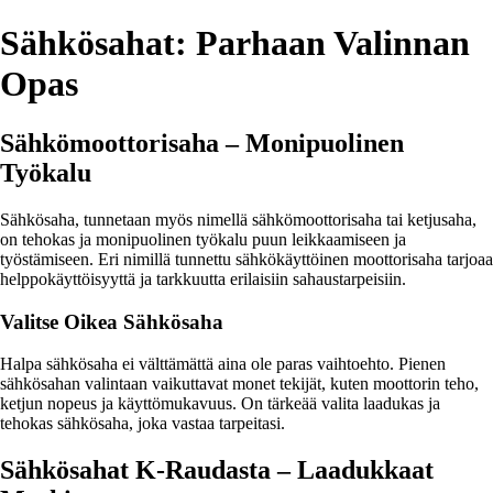
Sähkösahat: Parhaan Valinnan
Opas
Sähkömoottorisaha – Monipuolinen
Työkalu
Sähkösaha, tunnetaan myös nimellä sähkömoottorisaha tai ketjusaha,
on tehokas ja monipuolinen työkalu puun leikkaamiseen ja
työstämiseen. Eri nimillä tunnettu sähkökäyttöinen moottorisaha tarjoaa
helppokäyttöisyyttä ja tarkkuutta erilaisiin sahaustarpeisiin.
Valitse Oikea Sähkösaha
Halpa sähkösaha ei välttämättä aina ole paras vaihtoehto. Pienen
sähkösahan valintaan vaikuttavat monet tekijät, kuten moottorin teho,
ketjun nopeus ja käyttömukavuus. On tärkeää valita laadukas ja
tehokas sähkösaha, joka vastaa tarpeitasi.
Sähkösahat K-Raudasta – Laadukkaat