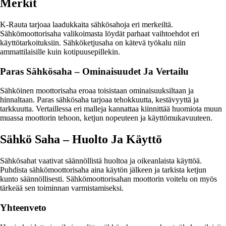
Merkit
K-Rauta tarjoaa laadukkaita sähkösahoja eri merkeiltä.
Sähkömoottorisaha valikoimasta löydät parhaat vaihtoehdot eri
käyttötarkoituksiin. Sähköketjusaha on kätevä työkalu niin
ammattilaisille kuin kotipuusepillekin.
Paras Sähkösaha – Ominaisuudet Ja Vertailu
Sähköinen moottorisaha eroaa toisistaan ominaisuuksiltaan ja
hinnaltaan. Paras sähkösaha tarjoaa tehokkuutta, kestävyyttä ja
tarkkuutta. Vertaillessa eri malleja kannattaa kiinnittää huomiota muun
muassa moottorin tehoon, ketjun nopeuteen ja käyttömukavuuteen.
Sähkö Saha – Huolto Ja Käyttö
Sähkösahat vaativat säännöllistä huoltoa ja oikeanlaista käyttöä.
Puhdista sähkömoottorisaha aina käytön jälkeen ja tarkista ketjun
kunto säännöllisesti. Sähkömoottorisahan moottorin voitelu on myös
tärkeää sen toiminnan varmistamiseksi.
Yhteenveto