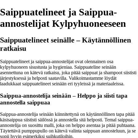
Saippuatelineet ja Saippua-
annostelijat Kylpyhuoneeseen
Saippuatelineet seinälle – Käytännöllinen
ratkaisu
Saippuatelineet ja saippua-annostelijat ovat olennainen osa
kylpyhuoneen sisustusta ja hygieniaa. Saippuateline seinään
asennettuna on kätevä ratkaisu, joka pitää saippuat ja shampoot siististi
järjestyksessä ja helposti saatavilla. Valikoimastamme löydät
laadukkaat saippuatelineet seinään eri tyyleissä ja materiaaleissa.
Saippua-annostelija seinään – Helppo ja siisti tapa
annostella saippuaa
Saippua-annostelija seinään kiinnitettynä on käytännöllinen tapa pitää
käsisaippua siististi säilössä ja annostella sitä helposti. Temal saippua-
annostelija on suosittu malli, joka on helppo asentaa ja pitää puhtaana.
Täytettävä pumppupullo on kätevä valinta saippuan annosteluun, ja se
sopii hyvin esimerkiksi suihkutiloihin.