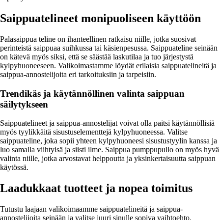
Saippuatelineet monipuoliseen käyttöön
Palasaippua teline on ihanteellinen ratkaisu niille, jotka suosivat
perinteistä saippuaa suihkussa tai käsienpesussa. Saippuateline seinään
on kätevä myös siksi, että se säästää laskutilaa ja tuo järjestystä
kylpyhuoneeseen. Valikoimastamme löydät erilaisia saippuatelineitä ja
saippua-annostelijoita eri tarkoituksiin ja tarpeisiin.
Trendikäs ja käytännöllinen valinta saippuan
säilytykseen
Saippuatelineet ja saippua-annostelijat voivat olla paitsi käytännöllisiä
myös tyylikkäitä sisustuselementtejä kylpyhuoneessa. Valitse
saippuateline, joka sopii yhteen kylpyhuoneesi sisustustyylin kanssa ja
luo samalla viihtyisä ja siisti ilme. Saippua pumppupullo on myös hyvä
valinta niille, jotka arvostavat helppoutta ja yksinkertaisuutta saippuan
käytössä.
Laadukkaat tuotteet ja nopea toimitus
Tutustu laajaan valikoimaamme saippuatelineitä ja saippua-
annostelijoita seinään ja valitse juuri sinulle sopiva vaihtoehto.