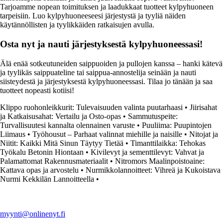
Tarjoamme nopean toimituksen ja laadukkaat tuotteet kylpyhuoneen
tarpeisiin. Luo kylpyhuoneeseesi järjestystä ja tyyliä näiden
käytännöllisten ja tyylikkäiden ratkaisujen avulla.
Osta nyt ja nauti järjestyksestä kylpyhuoneessasi!
Älä enää sotkeutuneiden saippuoiden ja pullojen kanssa – hanki kätevä
ja tyylikäs saippuateline tai saippua-annostelija seinään ja nauti
siisteydestä ja järjestyksestä kylpyhuoneessasi. Tilaa jo tänään ja saa
tuotteet nopeasti kotiisi!
Klippo ruohonleikkurit: Tulevaisuuden valinta puutarhaasi
•
Jiirisahat
ja Katkaisusahat: Vertailu ja Osto-opas
•
Sammutuspeite:
Turvallisuutesi kannalta olennainen varuste
•
Puuliima: Puupintojen
Liimaus
•
Työhousut – Parhaat valinnat miehille ja naisille
•
Nitojat ja
Niitit: Kaikki Mitä Sinun Täytyy Tietää
•
Timanttilaikka: Tehokas
Työkalu Betonin Hiontaan
•
Kivilevyt ja sementtilevyt: Vahvat ja
Palamattomat Rakennusmateriaalit
•
Nitromors Maalinpoistoaine:
Kattava opas ja arvostelu
•
Nurmikkolannoitteet: Vihreä ja Kukoistava
Nurmi Kekkilän Lannoitteella
•
myynti@onlinenyt.fi