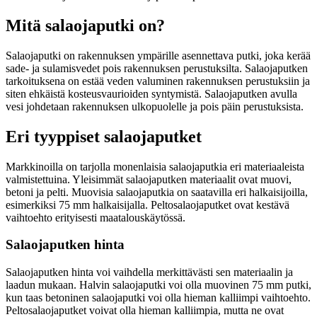
Mitä salaojaputki on?
Salaojaputki on rakennuksen ympärille asennettava putki, joka kerää
sade- ja sulamisvedet pois rakennuksen perustuksilta. Salaojaputken
tarkoituksena on estää veden valuminen rakennuksen perustuksiin ja
siten ehkäistä kosteusvaurioiden syntymistä. Salaojaputken avulla
vesi johdetaan rakennuksen ulkopuolelle ja pois päin perustuksista.
Eri tyyppiset salaojaputket
Markkinoilla on tarjolla monenlaisia salaojaputkia eri materiaaleista
valmistettuina. Yleisimmät salaojaputken materiaalit ovat muovi,
betoni ja pelti. Muovisia salaojaputkia on saatavilla eri halkaisijoilla,
esimerkiksi 75 mm halkaisijalla. Peltosalaojaputket ovat kestävä
vaihtoehto erityisesti maatalouskäytössä.
Salaojaputken hinta
Salaojaputken hinta voi vaihdella merkittävästi sen materiaalin ja
laadun mukaan. Halvin salaojaputki voi olla muovinen 75 mm putki,
kun taas betoninen salaojaputki voi olla hieman kalliimpi vaihtoehto.
Peltosalaojaputket voivat olla hieman kalliimpia, mutta ne ovat