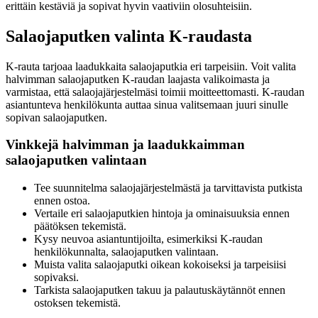
erittäin kestäviä ja sopivat hyvin vaativiin olosuhteisiin.
Salaojaputken valinta K-raudasta
K-rauta tarjoaa laadukkaita salaojaputkia eri tarpeisiin. Voit valita
halvimman salaojaputken K-raudan laajasta valikoimasta ja
varmistaa, että salaojajärjestelmäsi toimii moitteettomasti. K-raudan
asiantunteva henkilökunta auttaa sinua valitsemaan juuri sinulle
sopivan salaojaputken.
Vinkkejä halvimman ja laadukkaimman
salaojaputken valintaan
Tee suunnitelma salaojajärjestelmästä ja tarvittavista putkista
ennen ostoa.
Vertaile eri salaojaputkien hintoja ja ominaisuuksia ennen
päätöksen tekemistä.
Kysy neuvoa asiantuntijoilta, esimerkiksi K-raudan
henkilökunnalta, salaojaputken valintaan.
Muista valita salaojaputki oikean kokoiseksi ja tarpeisiisi
sopivaksi.
Tarkista salaojaputken takuu ja palautuskäytännöt ennen
ostoksen tekemistä.