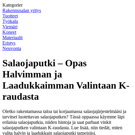
Kategorier
Rakennusalan yritys
Tuotteet
Työkalu
Viemäri
Koneet
Materiaalit
Eristys
Neuvonta
Salaojaputki – Opas
Halvimman ja
Laadukkaimman Valintaan K-
raudasta
Oletko rakentamassa taloa tai korjaamassa salaojajärjestelmääsi ja
tarvitset luotettavan salaojaputken? Tässä oppaassa käymme läpi
erilaisia salaojaputkia, niiden hintoja ja saat parhaat vinkit
salaojaputken valintaan K-raudasta. Lue lisää, niin tiedät, miten
valita halvin ja laadukkain salaojaputki tarpeisiisi.