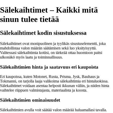
Sälekaihtimet – Kaikki mitä
sinun tulee tietää
Sälekaihtimet kodin sisustuksessa
Sälekaihtimet ovat monipuolinen ja tyylikäs sisustuselementti, joka
mahdollistaa valon määrän säätämisen sekä luo yksityisyyttä.
Valitessasi sälekaihtimia kotiisi, on tärkeää ottaa huomioon paitsi
ulkonäkö myös laatu ja toiminnallisuus.
Sälekaihtimien hinta ja saatavuus eri kaupoista
Eri kaupoissa, kuten Motonet, Rusta, Prisma, Jysk, Bauhaus ja
Tokmanni, on tarjolla laaja valikoima sälekaihtimia eri hintaluokissa.
Sälekaihtimet voidaan asentaa helposti ikkunan väliin, ja niiden hinta
vaihtelee riippuen valmistajasta, materiaalista ja koosta.
Sälekaihtimien ominaisuudet
Sälekaihtimien avulla voit säätää valon määrää haluamallasi tavalla.