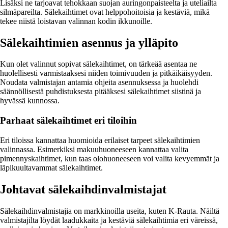
Lisäksi ne tarjoavat tehokkaan suojan auringonpaisteelta ja uteliailta
silmäpareilta. Sälekaihtimet ovat helppohoitoisia ja kestäviä, mikä
tekee niistä loistavan valinnan kodin ikkunoille.
Sälekaihtimien asennus ja ylläpito
Kun olet valinnut sopivat sälekaihtimet, on tärkeää asentaa ne
huolellisesti varmistaaksesi niiden toimivuuden ja pitkäikäisyyden.
Noudata valmistajan antamia ohjeita asennuksessa ja huolehdi
säännöllisestä puhdistuksesta pitääksesi sälekaihtimet siistinä ja
hyvässä kunnossa.
Parhaat sälekaihtimet eri tiloihin
Eri tiloissa kannattaa huomioida erilaiset tarpeet sälekaihtimien
valinnassa. Esimerkiksi makuuhuoneeseen kannattaa valita
pimennyskaihtimet, kun taas olohuoneeseen voi valita kevyemmät ja
läpikuultavammat sälekaihtimet.
Johtavat sälekaihdinvalmistajat
Sälekaihdinvalmistajia on markkinoilla useita, kuten K-Rauta. Näiltä
valmistajilta löydät laadukkaita ja kestäviä sälekaihtimia eri väreissä,