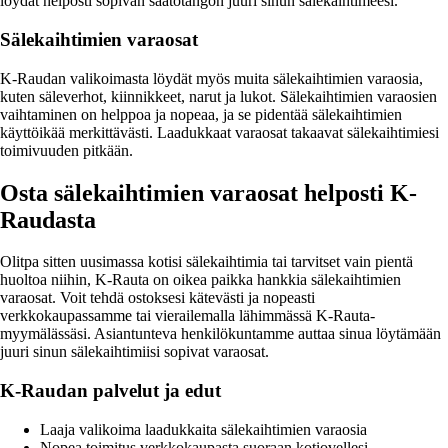
löydät helposti sopivan säätötangon juuri sinun sälekaihtimeesi.
Sälekaihtimien varaosat
K-Raudan valikoimasta löydät myös muita sälekaihtimien varaosia,
kuten säleverhot, kiinnikkeet, narut ja lukot. Sälekaihtimien varaosien
vaihtaminen on helppoa ja nopeaa, ja se pidentää sälekaihtimien
käyttöikää merkittävästi. Laadukkaat varaosat takaavat sälekaihtimiesi
toimivuuden pitkään.
Osta sälekaihtimien varaosat helposti K-
Raudasta
Olitpa sitten uusimassa kotisi sälekaihtimia tai tarvitset vain pientä
huoltoa niihin, K-Rauta on oikea paikka hankkia sälekaihtimien
varaosat. Voit tehdä ostoksesi kätevästi ja nopeasti
verkkokaupassamme tai vierailemalla lähimmässä K-Rauta-
myymälässäsi. Asiantunteva henkilökuntamme auttaa sinua löytämään
juuri sinun sälekaihtimiisi sopivat varaosat.
K-Raudan palvelut ja edut
Laaja valikoima laadukkaita sälekaihtimien varaosia
Nopea toimitus verkkokaupasta suoraan kotiovellesi