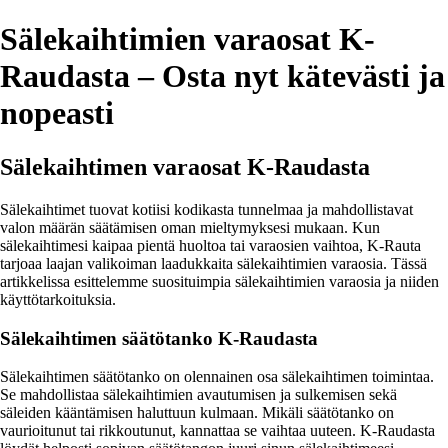
Sälekaihtimien varaosat K-
Raudasta – Osta nyt kätevästi ja
nopeasti
Sälekaihtimen varaosat K-Raudasta
Sälekaihtimet tuovat kotiisi kodikasta tunnelmaa ja mahdollistavat
valon määrän säätämisen oman mieltymyksesi mukaan. Kun
sälekaihtimesi kaipaa pientä huoltoa tai varaosien vaihtoa, K-Rauta
tarjoaa laajan valikoiman laadukkaita sälekaihtimien varaosia. Tässä
artikkelissa esittelemme suosituimpia sälekaihtimien varaosia ja niiden
käyttötarkoituksia.
Sälekaihtimen säätötanko K-Raudasta
Sälekaihtimen säätötanko on olennainen osa sälekaihtimen toimintaa.
Se mahdollistaa sälekaihtimien avautumisen ja sulkemisen sekä
säleiden kääntämisen haluttuun kulmaan. Mikäli säätötanko on
vaurioitunut tai rikkoutunut, kannattaa se vaihtaa uuteen. K-Raudasta