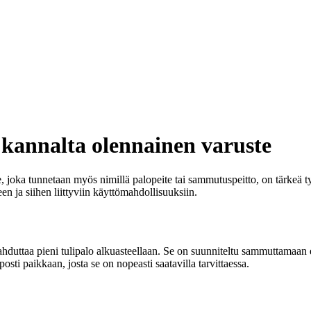
 kannalta olennainen varuste
e, joka tunnetaan myös nimillä palopeite tai sammutuspeitto, on tärkeä t
 ja siihen liittyviin käyttömahdollisuuksiin.
duttaa pieni tulipalo alkuasteellaan. Se on suunniteltu sammuttamaan e
i paikkaan, josta se on nopeasti saatavilla tarvittaessa.