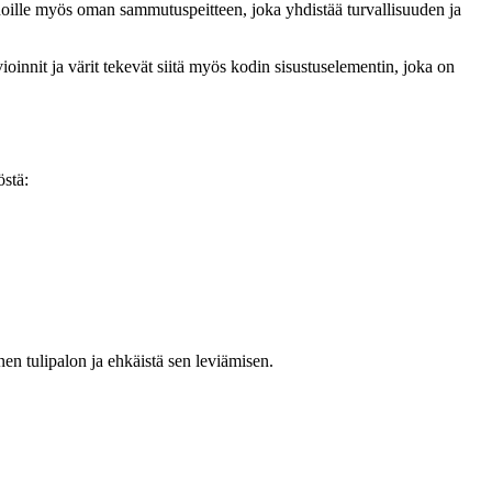
noille myös oman sammutuspeitteen, joka yhdistää turvallisuuden ja
ioinnit ja värit tekevät siitä myös kodin sisustuselementin, joka on
östä:
nen tulipalon ja ehkäistä sen leviämisen.