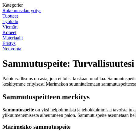
Kategorier
Rakennusalan yritys
Tuotteet
Työkalu
Viemäri
Koneet
Materiaalit
Eristys
Neuvonta
Sammutuspeite: Turvallisuutesi
Paloturvallisuus on asia, jota ei tulisi koskaan unohtaa. Sammutuspeit
keskitymme erityisesti Marimekon suunnittelemaan sammutuspeitteeseen
Sammutuspeitteen merkitys
Sammutuspeite
on yksi helpoimmista ja tehokkaimmista tavoista tukah
ylikuumenemisesta aiheutuneen palon. Sammutuspeite asennetaan helpost
Marimekko sammutuspeite