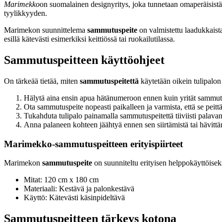
Marimekko
on suomalainen designyritys, joka tunnetaan omaperäisistä
tyylikkyyden.
Marimekon suunnittelema
sammutuspeite
on valmistettu laadukkaista
esillä kätevästi esimerkiksi keittiössä tai ruokailutilassa.
Sammutuspeitteen käyttöohjeet
On tärkeää tietää, miten
sammutuspeitettä
käytetään oikein tulipalon
Hälytä aina ensin apua hätänumeroon ennen kuin yrität sammu
Ota sammutuspeite nopeasti paikalleen ja varmista, että se pei
Tukahduta tulipalo painamalla sammutuspeitettä tiiviisti palavan
Anna palaneen kohteen jäähtyä ennen sen siirtämistä tai hävittä
Marimekko-sammutuspeitteen erityispiirteet
Marimekon
sammutuspeite
on suunniteltu erityisen helppokäyttöiseks
Mitat: 120 cm x 180 cm
Materiaali: Kestävä ja palonkestävä
Käyttö: Kätevästi käsinpideltävä
Sammutuspeitteen tärkeys kotona