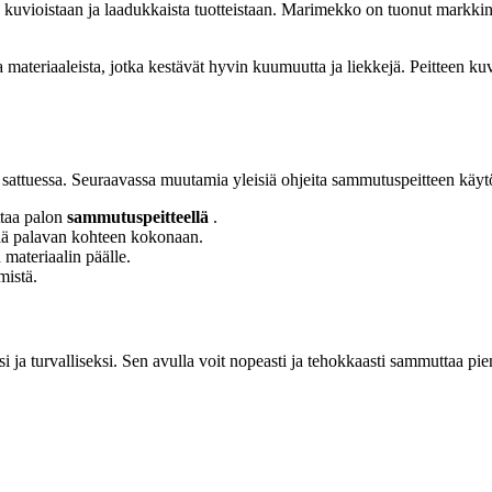
 kuvioistaan ja laadukkaista tuotteistaan. Marimekko on tuonut markki
 materiaaleista, jotka kestävät hyvin kuumuutta ja liekkejä. Peitteen kuv
 sattuessa. Seuraavassa muutamia yleisiä ohjeita sammutuspeitteen käyt
ttaa palon
sammutuspeitteellä
.
ttää palavan kohteen kokonaan.
 materiaalin päälle.
mistä.
i ja turvalliseksi. Sen avulla voit nopeasti ja tehokkaasti sammuttaa pie