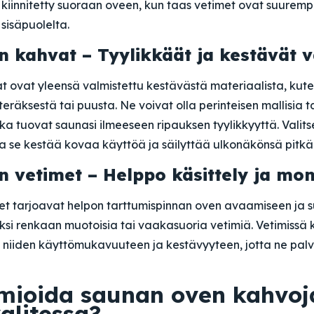
kiinnitetty suoraan oveen, kun taas vetimet ovat suurempi
sisäpuolelta.
 kahvat – Tyylikkäät ja kestävät 
 ovat yleensä valmistettu kestävästä materiaalista, kut
räksestä tai puusta. Ne voivat olla perinteisen mallisia 
ka tuovat saunasi ilmeeseen ripauksen tyylikkyyttä. Valit
ta se kestää kovaa käyttöä ja säilyttää ulkonäkönsä pitkä
 vetimet – Helppo käsittely ja mon
t tarjoavat helpon tarttumispinnan oven avaamiseen ja 
iksi renkaan muotoisia tai vaakasuoria vetimiä. Vetimissä
a niiden käyttömukavuuteen ja kestävyyteen, jotta ne pal
mioida saunan oven kahvoj
alitessa?