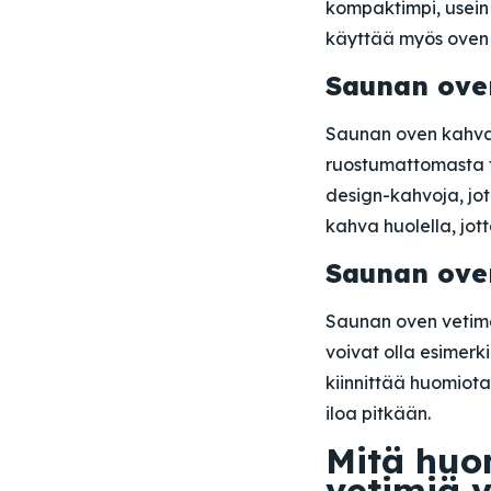
kompaktimpi, usein 
käyttää myös oven 
Saunan oven
Saunan oven kahvat
ruostumattomasta te
design-kahvoja, jot
kahva huolella, jot
Saunan oven
Saunan oven vetime
voivat olla esimerk
kiinnittää huomiot
iloa pitkään.
Mitä huo
vetimiä v