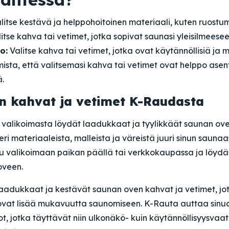
litse kestävä ja helppohoitoinen materiaali, kuten ruostum
itse kahva tai vetimet, jotka sopivat saunasi yleisilmeese
o:
Valitse kahva tai vetimet, jotka ovat käytännöllisiä ja
ista, että valitsemasi kahva tai vetimet ovat helppo asen
.
n kahvat ja vetimet K-Raudasta
valikoimasta löydät laadukkaat ja tyylikkäät saunan ove
 eri materiaaleista, malleista ja väreistä juuri sinun saunaa
tu valikoimaan paikan päällä tai verkkokaupassa ja löydä
oveen.
laadukkaat ja kestävät saunan oven kahvat ja vetimet, jo
uovat lisää mukavuutta saunomiseen. K-Rauta auttaa sin
t, jotka täyttävät niin ulkonäkö- kuin käytännöllisyysvaa