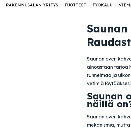
RAKENNUSALAN YRITYS
TUOTTEET
TYÖKALU
VIEM
Saunan 
Raudas
Saunan oven kahvat 
ainoastaan tarjoa 
tunnelmaa ja ulkon
vetimiä löytääksesi
Saunan o
näillä on
Saunan oven kahvat
mekanismia, mutta n