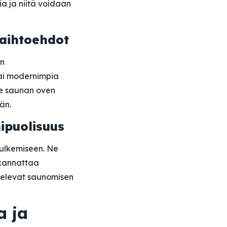
a ja niitä voidaan
vaihtoehdot
en
tai modernimpia
se saunan oven
än.
ipuolisuus
sulkemiseen. Ne
 kannattaa
velevat saunomisen
a ja