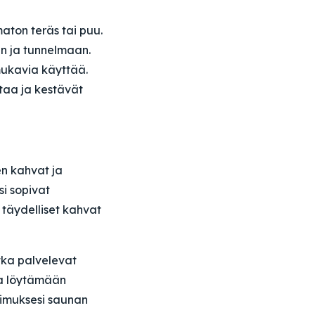
aton teräs tai puu.
en ja tunnelmaan.
 mukavia käyttää.
taa ja kestävät
n kahvat ja
si sopivat
 täydelliset kahvat
tka palvelevat
ua löytämään
timuksesi saunan