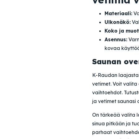
Materiaali:
Va
Ulkonäkö:
Val
Koko ja muot
Asennus:
Varm
kovaa käyttöä
Saunan ove
K-Raudan laajasta 
vetimet. Voit valita
vaihtoehdot. Tutus
ja vetimet saunasi 
On tärkeää valita 
sinua pitkään ja t
parhaat vaihtoehdo