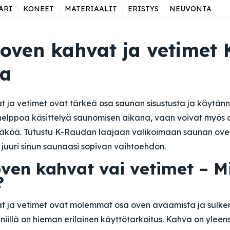
ÄRI
KONEET
MATERIAALIT
ERISTYS
NEUVONTA
oven kahvat ja vetimet 
ta
ja vetimet ovat tärkeä osa saunan sisustusta ja käytännö
helppoa käsittelyä saunomisen aikana, vaan voivat myös 
äköä. Tutustu K-Raudan laajaan valikoimaan saunan ove
 juuri sinun saunaasi sopivan vaihtoehdon.
ven kahvat vai vetimet – M
?
 ja vetimet ovat molemmat osa oven avaamista ja sulke
iillä on hieman erilainen käyttötarkoitus. Kahva on yleen