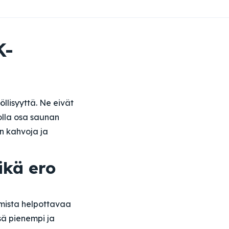
K-
llisyyttä. Ne eivät
olla osa saunan
n kahvoja ja
ikä ero
mista helpottavaa
sä pienempi ja