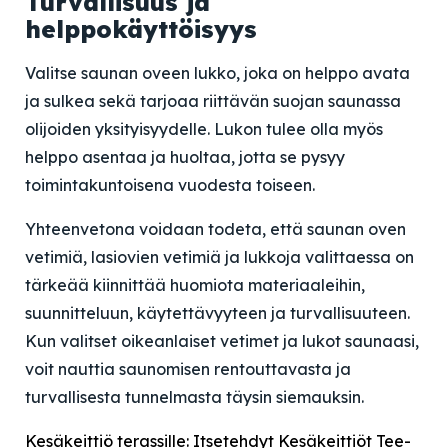
Turvallisuus ja
helppokäyttöisyys
Valitse saunan oveen lukko, joka on helppo avata
ja sulkea sekä tarjoaa riittävän suojan saunassa
olijoiden yksityisyydelle. Lukon tulee olla myös
helppo asentaa ja huoltaa, jotta se pysyy
toimintakuntoisena vuodesta toiseen.
Yhteenvetona voidaan todeta, että saunan oven
vetimiä, lasiovien vetimiä ja lukkoja valittaessa on
tärkeää kiinnittää huomiota materiaaleihin,
suunnitteluun, käytettävyyteen ja turvallisuuteen.
Kun valitset oikeanlaiset vetimet ja lukot saunaasi,
voit nauttia saunomisen rentouttavasta ja
turvallisesta tunnelmasta täysin siemauksin.
Kesäkeittiö terassille: Itsetehdyt Kesäkeittiöt Tee-