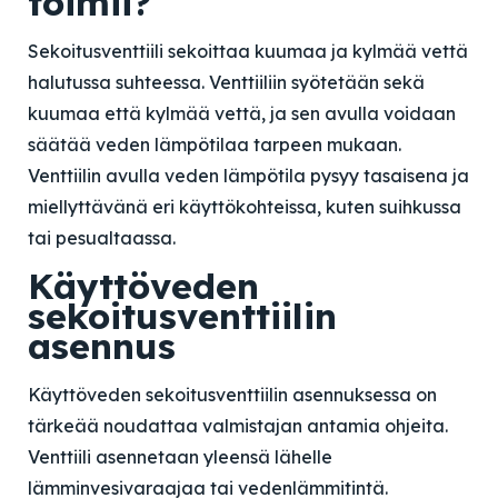
toimii?
Sekoitusventtiili sekoittaa kuumaa ja kylmää vettä
halutussa suhteessa. Venttiiliin syötetään sekä
kuumaa että kylmää vettä, ja sen avulla voidaan
säätää veden lämpötilaa tarpeen mukaan.
Venttiilin avulla veden lämpötila pysyy tasaisena ja
miellyttävänä eri käyttökohteissa, kuten suihkussa
tai pesualtaassa.
Käyttöveden
sekoitusventtiilin
asennus
Käyttöveden sekoitusventtiilin asennuksessa on
tärkeää noudattaa valmistajan antamia ohjeita.
Venttiili asennetaan yleensä lähelle
lämminvesivaraajaa tai vedenlämmitintä.