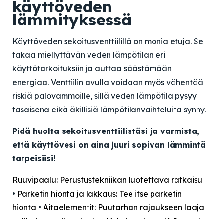
käyttöveden
lämmityksessä
Käyttöveden sekoitusventtiilillä on monia etuja. Se
takaa miellyttävän veden lämpötilan eri
käyttötarkoituksiin ja auttaa säästämään
energiaa. Venttiilin avulla voidaan myös vähentää
riskiä palovammoille, sillä veden lämpötila pysyy
tasaisena eikä äkillisiä lämpötilanvaihteluita synny.
Pidä huolta sekoitusventtiilistäsi ja varmista,
että käyttövesi on aina juuri sopivan lämmintä
tarpeisiisi!
Ruuvipaalu: Perustustekniikan luotettava ratkaisu
•
Parketin hionta ja lakkaus: Tee itse parketin
hionta
•
Aitaelementit: Puutarhan rajaukseen laaja