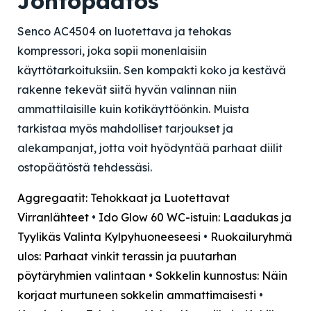
Johtopäätös
Senco AC4504 on luotettava ja tehokas
kompressori, joka sopii monenlaisiin
käyttötarkoituksiin. Sen kompakti koko ja kestävä
rakenne tekevät siitä hyvän valinnan niin
ammattilaisille kuin kotikäyttöönkin. Muista
tarkistaa myös mahdolliset tarjoukset ja
alekampanjat, jotta voit hyödyntää parhaat diilit
ostopäätöstä tehdessäsi.
Aggregaatit: Tehokkaat ja Luotettavat
Virranlähteet
•
Ido Glow 60 WC-istuin: Laadukas ja
Tyylikäs Valinta Kylpyhuoneeseesi
•
Ruokailuryhmä
ulos: Parhaat vinkit terassin ja puutarhan
pöytäryhmien valintaan
•
Sokkelin kunnostus: Näin
korjaat murtuneen sokkelin ammattimaisesti
•