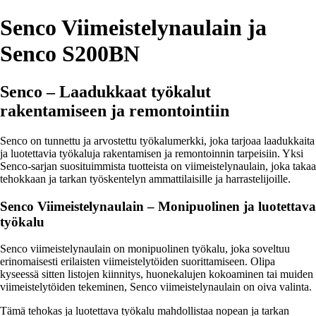
Senco Viimeistelynaulain ja
Senco S200BN
Senco – Laadukkaat työkalut
rakentamiseen ja remontointiin
Senco on tunnettu ja arvostettu työkalumerkki, joka tarjoaa laadukkaita
ja luotettavia työkaluja rakentamisen ja remontoinnin tarpeisiin. Yksi
Senco-sarjan suosituimmista tuotteista on viimeistelynaulain, joka takaa
tehokkaan ja tarkan työskentelyn ammattilaisille ja harrastelijoille.
Senco Viimeistelynaulain – Monipuolinen ja luotettava
työkalu
Senco viimeistelynaulain on monipuolinen työkalu, joka soveltuu
erinomaisesti erilaisten viimeistelytöiden suorittamiseen. Olipa
kyseessä sitten listojen kiinnitys, huonekalujen kokoaminen tai muiden
viimeistelytöiden tekeminen, Senco viimeistelynaulain on oiva valinta.
Tämä tehokas ja luotettava työkalu mahdollistaa nopean ja tarkan