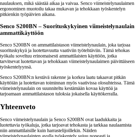
naulauksen, mikä säästää aikaa ja vaivaa. Senco viimeistelynaulaimen
ergonominen muotoilu takaa mukavan ja tehokkaan työskentelyn
pitkienkin työpäivien aikana.
Senco S200BN – Suorituskykyinen viimeistelynaulain
ammattikäyttöön
Senco S200BN on ammattilaistason viimeistelynaulain, joka tarjoaa
suorituskykyä ja luotettavuutta vaativiin työtehtäviin. Tämä tehokas
työkalu soveltuu erinomaisesti ammattilaisten käyttöön, jotka
tarvitsevat luotettavan ja tehokkaan viimeistelynaulaimen päivittäiseen
työskentelyynsä.
Senco S200BN:n kestävä rakenne ja korkea laatu takaavat pitkän
käyttöiän ja luotettavan toiminnan myös vaativissa olosuhteissa. Tämä
viimeistelynaulain on suunniteltu kestämään kovaa käyttöä ja
tarjoamaan ammattilaistason tuloksia jokaisella käyttökerralla.
Yhteenveto
Senco viimeistelynaulain ja Senco S200BN ovat laadukkaita ja
luotettavia työkaluja, jotka tarjoavat tehokasta ja tarkkaa naulaamista
niin ammattilaisille kuin harrastelijoillekin. Näiden
viimeistelynaulainten avulla työskentely sujuu nopeasti ja