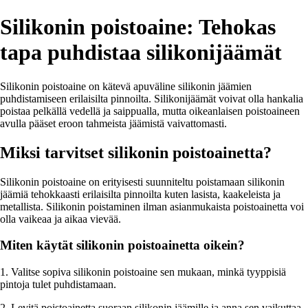
Silikonin poistoaine: Tehokas
tapa puhdistaa silikonijäämät
Silikonin poistoaine on kätevä apuväline silikonin jäämien
puhdistamiseen erilaisilta pinnoilta. Silikonijäämät voivat olla hankalia
poistaa pelkällä vedellä ja saippualla, mutta oikeanlaisen poistoaineen
avulla pääset eroon tahmeista jäämistä vaivattomasti.
Miksi tarvitset silikonin poistoainetta?
Silikonin poistoaine on erityisesti suunniteltu poistamaan silikonin
jäämiä tehokkaasti erilaisilta pinnoilta kuten lasista, kaakeleista ja
metallista. Silikonin poistaminen ilman asianmukaista poistoainetta voi
olla vaikeaa ja aikaa vievää.
Miten käytät silikonin poistoainetta oikein?
1. Valitse sopiva silikonin poistoaine sen mukaan, minkä tyyppisiä
pintoja tulet puhdistamaan.
2. Levitä poistoainetta suoraan silikonin jäämille ja anna sen vaikuttaa