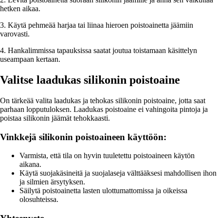
hetken aikaa.
3. Käytä pehmeää harjaa tai liinaa hieroen poistoainetta jäämiin
varovasti.
4. Hankalimmissa tapauksissa saatat joutua toistamaan käsittelyn
useampaan kertaan.
Valitse laadukas silikonin poistoaine
On tärkeää valita laadukas ja tehokas silikonin poistoaine, jotta saat
parhaan lopputuloksen. Laadukas poistoaine ei vahingoita pintoja ja
poistaa silikonin jäämät tehokkaasti.
Vinkkejä silikonin poistoaineen käyttöön:
Varmista, että tila on hyvin tuuletettu poistoaineen käytön
aikana.
Käytä suojakäsineitä ja suojalaseja välttääksesi mahdollisen ihon
ja silmien ärsytyksen.
Säilytä poistoainetta lasten ulottumattomissa ja oikeissa
olosuhteissa.