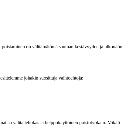
nin poistaminen on välttämätöntä sauman kestävyyden ja ulkonäön
esittelemme joitakin suosittuja vaihtoehtoja:
nnattaa valita tehokas ja helppokäyttöinen poistotyökalu. Mikäli