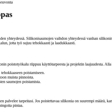
euvonta
opas
stöiden yhteydessä. Silikonisaumojen vaihdon yhteydessä vanhan siliko
lun, jotta työ sujuu tehokkaasti ja laadukkaasti.
onin poistotyökalu riippuu käyttötarpeesta ja projektin laajuudesta. Alla 
en tehokkaaseen poistamiseen.
stoon muista pinnoista.
sten saumojen poistamista.
n palvelee tarpeitasi. Jos poistettavaa silikonia on suurempi määrä, ka
ingoita pintaa.