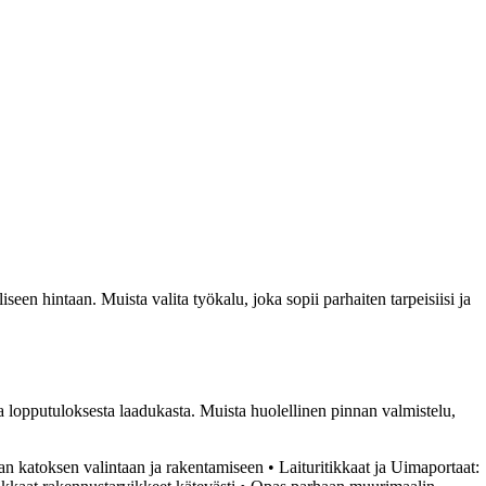
en hintaan. Muista valita työkalu, joka sopii parhaiten tarpeisiisi ja
ja lopputuloksesta laadukasta. Muista huolellinen pinnan valmistelu,
aan katoksen valintaan ja rakentamiseen
•
Laituritikkaat ja Uimaportaat: