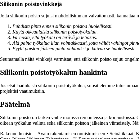
Silikonin poistovinkkejä
Jotta silikonin poisto sujuisi mahdollisimman vaivattomasti, kannattaa m
Puhdista pinta ennen silikonin poistoa huolellisesti.
Käytä oikeanlaista silikonin poistotyökalua.
Varmista, että työkalu on terävä ja tehokas.
Älä paina työkalua liian voimakkaasti, jotta vältät vahingot pinna
Pyyhi poiston jälkeen pinta puhtaaksi ja kuivaa se huolellisesti.
Seuraamalla näitä vinkkejä varmistat, että silikonin poisto sujuu ongelmit
Silikonin poistotyökalun hankinta
Jos etsit laadukasta silikonin poistotyökalua, suosittelemme tutustumaa
projektisi vaatimuksiin.
Päätelmä
Silikonin poisto on tärkeä vaihe monissa remonteissa ja korjaustöissä. 
oikean työkalun valinta sekä silikonin poiston jälkeinen viimeistely. Näi
Rakenneilmaisin – Avain rakentamisen onnistumiseen
•
Seinätikkaat, 