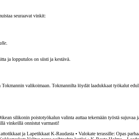
uistaa seuraavat vinkit:
lle.
ta ja lopputulos on siisti ja kestävä.
n Tokmannin valikoimaan. Tokmannilta löydät laadukkaat työkalut edullise
Oikean silikonin poistotyökalun valinta auttaa tekemään työstä sujuvaa 
llä vinkeillä onnistut varmasti!
Kattotikkaat ja Lapetikkaat K-Raudasta
•
Valokate terassille: Opas parh