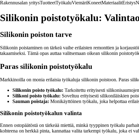
Rakennusalan yritys
Tuotteet
Työkalu
Viemäri
Koneet
Materiaalit
Eristys
N
Silikonin poistotyökalu: Valinta
Silikonin poiston tarve
Silikonin poistaminen on tärkeä vaihe erilaisten remonttien ja korjau
takaamiseksi. Tämä opas auttaa valitsemaan oikean silikonin poistotyöka
Paras silikonin poistotyökalu
Markkinoilla on monia erilaisia työkaluja silikonin poistoon. Paras silik
Silikonin poisto työkalu:
Tarkoitettu erityisesti silikonisaumoj
Silikoni poisto työkalu:
Soveltuu erityisesti silikoniläiskien poi
Sauman poistaja:
Monikäyttöinen työkalu, joka helpottaa erilai
Silikonin poistotyökalun valinta
Ennen ostopäätöstä on tärkeää miettiä, minkä tyyppinen työkalu parhaite
kohteena on herkkä pinta, kannattaa valita tarkempi työkalu, joka ei vah