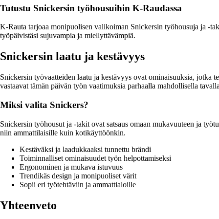
Tutustu Snickersin työhousuihin K-Raudassa
K-Rauta tarjoaa monipuolisen valikoiman Snickersin työhousuja ja -takkej
työpäivistäsi sujuvampia ja miellyttävämpiä.
Snickersin laatu ja kestävyys
Snickersin työvaatteiden laatu ja kestävyys ovat ominaisuuksia, jotka tek
vastaavat tämän päivän työn vaatimuksia parhaalla mahdollisella tavalla
Miksi valita Snickers?
Snickersin työhousut ja -takit ovat satsaus omaan mukavuuteen ja työtur
niin ammattilaisille kuin kotikäyttöönkin.
Kestäväksi ja laadukkaaksi tunnettu brändi
Toiminnalliset ominaisuudet työn helpottamiseksi
Ergonominen ja mukava istuvuus
Trendikäs design ja monipuoliset värit
Sopii eri työtehtäviin ja ammattialoille
Yhteenveto