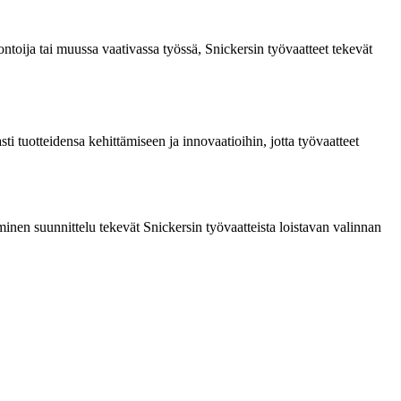
ontoija tai muussa vaativassa työssä, Snickersin työvaatteet tekevät
ti tuotteidensa kehittämiseen ja innovaatioihin, jotta työvaatteet
minen suunnittelu tekevät Snickersin työvaatteista loistavan valinnan