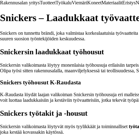
Rakennusalan yritys
Tuotteet
Työkalu
Viemäri
Koneet
Materiaalit
Eristys
N
Snickers – Laadukkaat työvaatte
Snickers on tunnettu brändi, joka valmistaa korkealaatuisia työvaatteita
suuren suosion työntekijöiden keskuudessa.
Snickersin laadukkaat työhousut
Snickersin valikoimasta löytyy monenlaisia työhousuja erilaisiin tarpei
Olipa työsi sitten rakennusalalla, maanviljelyksessä tai teollisuudessa,
Snickers työhousut K-Raudasta
K-Raudasta löydät laajan valikoiman Snickersin työhousuja eri malleis
voit luottaa laadukkaisiin ja kestäviin työvaatteisiin, jotka tekevät ty
Snickers työtakit ja -housut
Snickersin valikoimasta löytyvät myös tyylikkäät ja toiminnalliset
työta
joka kestää kovassakin käytössä.