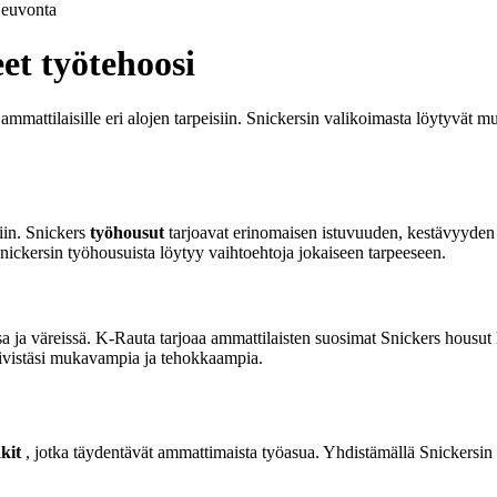
euvonta
et työtehoosi
 ammattilaisille eri alojen tarpeisiin. Snickersin valikoimasta löytyvät
siin. Snickers
työhousut
tarjoavat erinomaisen istuvuuden, kestävyyden j
 Snickersin työhousuista löytyy vaihtoehtoja jokaiseen tarpeeseen.
sa ja väreissä. K-Rauta tarjoaa ammattilaisten suosimat Snickers housu
öpäivistäsi mukavampia ja tehokkaampia.
kit
, jotka täydentävät ammattimaista työasua. Yhdistämällä Snickersin 