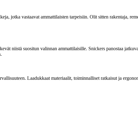
a, jotka vastaavat ammattilaisten tarpeisiin. Olit sitten rakentaja, rem
evät niistä suositun valinnan ammattilaisille. Snickers panostaa jatkuvas
.
vallisuuteen. Laadukkaat materiaalit, toiminnalliset ratkaisut ja ergono