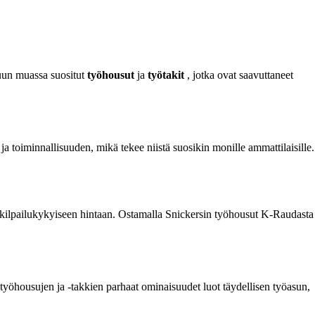
 muun muassa suositut
työhousut
ja
työtakit
, jotka ovat saavuttaneet
a toiminnallisuuden, mikä tekee niistä suosikin monille ammattilaisille.
t kilpailukykyiseen hintaan. Ostamalla Snickersin työhousut K-Raudasta
työhousujen ja -takkien parhaat ominaisuudet luot täydellisen työasun,