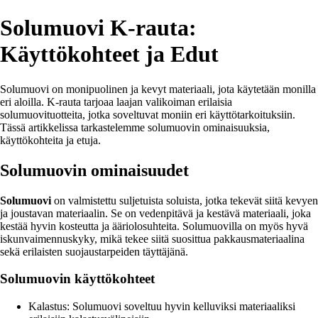
Solumuovi K-rauta:
Käyttökohteet ja Edut
Solumuovi on monipuolinen ja kevyt materiaali, jota käytetään monilla
eri aloilla. K-rauta tarjoaa laajan valikoiman erilaisia
solumuovituotteita, jotka soveltuvat moniin eri käyttötarkoituksiin.
Tässä artikkelissa tarkastelemme solumuovin ominaisuuksia,
käyttökohteita ja etuja.
Solumuovin ominaisuudet
Solumuovi
on valmistettu suljetuista soluista, jotka tekevät siitä kevyen
ja joustavan materiaalin. Se on vedenpitävä ja kestävä materiaali, joka
kestää hyvin kosteutta ja ääriolosuhteita. Solumuovilla on myös hyvä
iskunvaimennuskyky, mikä tekee siitä suosittua pakkausmateriaalina
sekä erilaisten suojaustarpeiden täyttäjänä.
Solumuovin käyttökohteet
Kalastus: Solumuovi soveltuu hyvin kelluviksi materiaaliksi