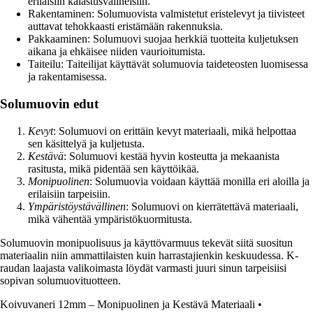
erilaisiin kalastusvälineisiin.
Rakentaminen: Solumuovista valmistetut eristelevyt ja tiivisteet
auttavat tehokkaasti eristämään rakennuksia.
Pakkaaminen: Solumuovi suojaa herkkiä tuotteita kuljetuksen
aikana ja ehkäisee niiden vaurioitumista.
Taiteilu: Taiteilijat käyttävät solumuovia taideteosten luomisessa
ja rakentamisessa.
Solumuovin edut
Kevyt
: Solumuovi on erittäin kevyt materiaali, mikä helpottaa
sen käsittelyä ja kuljetusta.
Kestävä
: Solumuovi kestää hyvin kosteutta ja mekaanista
rasitusta, mikä pidentää sen käyttöikää.
Monipuolinen
: Solumuovia voidaan käyttää monilla eri aloilla ja
erilaisiin tarpeisiin.
Ympäristöystävällinen
: Solumuovi on kierrätettävä materiaali,
mikä vähentää ympäristökuormitusta.
Solumuovin monipuolisuus ja käyttövarmuus tekevät siitä suositun
materiaalin niin ammattilaisten kuin harrastajienkin keskuudessa. K-
raudan laajasta valikoimasta löydät varmasti juuri sinun tarpeisiisi
sopivan solumuovituotteen.
Koivuvaneri 12mm – Monipuolinen ja Kestävä Materiaali
•