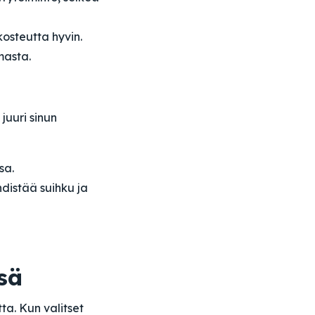
kosteutta hyvin.
masta.
juuri sinun
sa.
hdistää suihku ja
sä
ta. Kun valitset