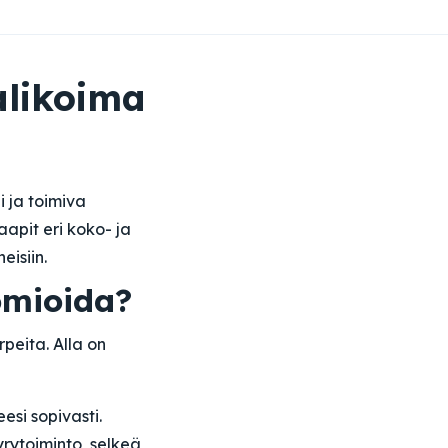
alikoima
 ja toimiva
apit eri koko- ja
eisiin.
omioida?
peita. Alla on
esi sopivasti.
yrytoiminto, selkeä