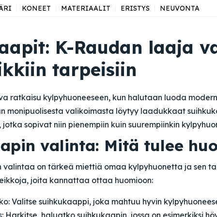
ÄRI
KONEET
MATERIAALIT
ERISTYS
NEUVONTA
aapit: K-Raudan laaja v
ikkiin tarpeisiin
va ratkaisu kylpyhuoneeseen, kun halutaan luoda moderni
n monipuolisesta valikoimasta löytyy laadukkaat suihkuka
 jotka sopivat niin pienempiin kuin suurempiinkin kylpyhuon
apin valinta: Mitä tulee hu
valintaa on tärkeä miettiä omaa kylpyhuonetta ja sen tar
eikkoja, joita kannattaa ottaa huomioon:
ko: Valitse suihkukaappi, joka mahtuu hyvin kylpyhuoneese
s: Harkitse, haluatko suihkukaapin, jossa on esimerkiksi hö