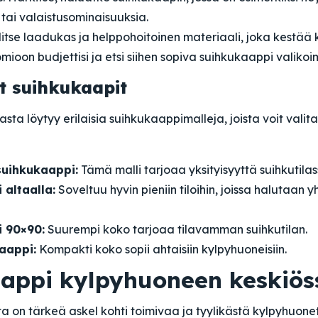
tai valaistusominaisuuksia.
litse laadukas ja helppohoitoinen materiaali, joka kestää 
mioon budjettisi ja etsi siihen sopiva suihkukaappi valikoi
et suihkukaapit
ta löytyy erilaisia suihkukaappimalleja, joista voit valita 
uihkukaappi:
Tämä malli tarjoaa yksityisyyttä suihkutilas
 altaalla:
Soveltuu hyvin pieniin tiloihin, joissa halutaan y
 90×90:
Suurempi koko tarjoaa tilavamman suihkutilan.
aappi:
Kompakti koko sopii ahtaisiin kylpyhuoneisiin.
appi kylpyhuoneen keskiös
a on tärkeä askel kohti toimivaa ja tyylikästä kylpyhuonet