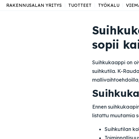
RAKENNUSALAN YRITYS
TUOTTEET
TYÖKALU
VIEM
Suihkuk
sopii ka
Suihkukaappi on oi
suihkutila. K-Rauda
mallivaihtoehdoilla,
Suihkuka
Ennen suihkukaapin 
listattu muutamia s
Suihkutilan ko
Toiminnallisuu