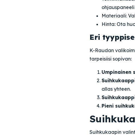
ohjauspaneeli 
Materiaali: Va
Hinta: Ota huo
Eri tyyppis
K-Raudan valikoimas
tarpeisiisi sopivan:
Umpinainen s
Suihkukaappi
allas yhteen.
Suihkukaappi
Pieni suihkuk
Suihkuka
Suihkukaapin valint