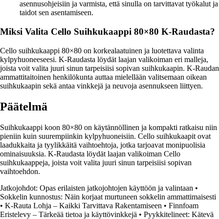
asennusohjeisiin ja varmista, että sinulla on tarvittavat työkalut ja
taidot sen asentamiseen.
Miksi Valita Cello Suihkukaappi 80×80 K-Raudasta?
Cello suihkukaappi 80×80 on korkealaatuinen ja luotettava valinta
kylpyhuoneeseesi. K-Raudasta löydät laajan valikoiman eri malleja,
joista voit valita juuri sinun tarpeisiisi sopivan suihkukaapin. K-Raudan
ammattitaitoinen henkilökunta auttaa mielellään valitsemaan oikean
suihkukaapin sekä antaa vinkkejä ja neuvoja asennukseen liittyen.
Päätelmä
Suihkukaappi koon 80×80 on käytännöllinen ja kompakti ratkaisu niin
pieniin kuin suurempiinkin kylpyhuoneisiin. Cello suihkukaapit ovat
laadukkaita ja tyylikkäitä vaihtoehtoja, jotka tarjoavat monipuolisia
ominaisuuksia. K-Raudasta löydät laajan valikoiman Cello
suihkukaappeja, joista voit valita juuri sinun tarpeisiisi sopivan
vaihtoehdon.
Jatkojohdot: Opas erilaisten jatkojohtojen käyttöön ja valintaan
•
Sokkelin kunnostus: Näin korjaat murtuneen sokkelin ammattimaisesti
•
K-Rauta Lohja – Kaikki Tarvittava Rakentamiseen
•
Finnfoam
Eristelevy – Tärkeää tietoa ja käyttövinkkejä
•
Pyykkitelineet: Kätevä