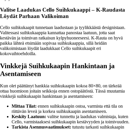
Valitse Laadukas Cello Suihkukaappi – K-Raudasta
Löydät Parhaan Valikoiman
Cello suihkukaapit tunnetaan laadustaan ja tyylikkäästä designistaan.
Valitessasi suihkukaappia kannattaa panostaa laatuun, jotta saat
kestävän ja toimivan ratkaisun kylpyhuoneeseesi. K-Rauta on hyvä
paikka lähteä etsimään sopivaa suihkukaappia, sillä heidän
valikoimistaan löydät laadukkaat Cello suihkukaapit eri
kokovaihtoehdoilla.
Vinkkejä Suihkukaapin Hankintaan ja
Asentamiseen
Kun olet päättänyt hankkia suihkukaapin kokoa 80×80, on tärkeää
ottaa huomioon joitain seikkoja ennen ostopäätöstä. Tässä muutamia
vinkkejä suihkukaapin hankintaan ja asentamiseen:
Mittaa Tilat:
ennen suihkukaapin ostoa, varmista että tila on
riittävän leveä ja korkea suihkukaapin asentamiseen.
Keskity Laatuun:
valitse tunnettu ja laadukas valmistaja, kuten
Cello, varmistaaksesi suihkukaapin kestävyyden ja toimivuuden.
Tarkista Asennusvaatimukset:
tutustu tarkasti suihkukaapin