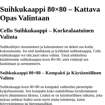
Suihkukaappi 80×80 – Kattava
Opas Valintaan
Cello Suihkukaappi – Korkealaatuinen
Valinta
Suihkutilojen sisustaminen ja kalustaminen on tärkeä osa kodin
kokonaisuutta. Jos etsit laadukasta ja tyylikästä suihkukaappia, Cello
suihkukaappi voi olla juuri oikea valinta. Tässä artikkelissa
käsittelemme suihkukaappia koon 80×80, sekä vinkkejä sen
hankintaan ja asentamiseen.
Suihkukaappi 80×80 – Kompakti ja Käytännöllinen
Valinta
Suihkukaappi koon 80×80 on kompakti vaihtoehto pienempiin
kylpyhuoneisiin. Sen kompakti koko mahdollistaa hyödyntämisen
myös ahtaimmissa tiloissa. Lisäksi se on käytännöllinen ratkaisu, joka
tarjoaa suihkun lisäksi usein myös muita toimintoja, kuten
höyrytoiminnon tai hierontasuihkut.