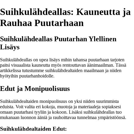
Suihkulähdeallas: Kauneutta ja
Rauhaa Puutarhaan
Suihkulähdeallas Puutarhan Ylellinen
Lisäys
Suihkulähdeallas on upea lisäys mihin tahansa puutarhaan tarjoten
paitsi visuaalista kauneutta myös rentouttavan äänimaailman. Tässä
artikkelissa tutustumme suihkulähdealtaiden maailmaan ja niiden
hyötyihin puutarhanhoidolle.
Edut ja Monipuolisuus
Suihkulähdealtaiden monipuolisuus on yksi niiden suurimmista
eduista. Voit valita eri kokoja, muotoja ja materiaaleja sopiaksesi
omaan puutarhasi tyyliin ja kokoon. Lisäksi suihkulähdeallas tuo
mukanaan luonnon ääniä ja rauhoittavaa tunnelmaa ympäristöönsä.
Suihkulähdealtaiden Edut: