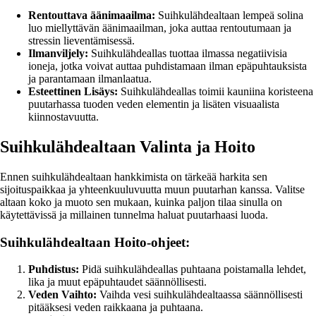
Rentouttava äänimaailma:
Suihkulähdealtaan lempeä solina
luo miellyttävän äänimaailman, joka auttaa rentoutumaan ja
stressin lieventämisessä.
Ilmanviljely:
Suihkulähdeallas tuottaa ilmassa negatiivisia
ioneja, jotka voivat auttaa puhdistamaan ilman epäpuhtauksista
ja parantamaan ilmanlaatua.
Esteettinen Lisäys:
Suihkulähdeallas toimii kauniina koristeena
puutarhassa tuoden veden elementin ja lisäten visuaalista
kiinnostavuutta.
Suihkulähdealtaan Valinta ja Hoito
Ennen suihkulähdealtaan hankkimista on tärkeää harkita sen
sijoituspaikkaa ja yhteenkuuluvuutta muun puutarhan kanssa. Valitse
altaan koko ja muoto sen mukaan, kuinka paljon tilaa sinulla on
käytettävissä ja millainen tunnelma haluat puutarhaasi luoda.
Suihkulähdealtaan Hoito-ohjeet:
Puhdistus:
Pidä suihkulähdeallas puhtaana poistamalla lehdet,
lika ja muut epäpuhtaudet säännöllisesti.
Veden Vaihto:
Vaihda vesi suihkulähdealtaassa säännöllisesti
pitääksesi veden raikkaana ja puhtaana.