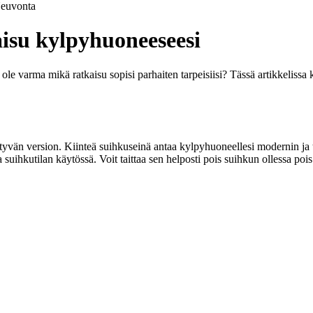
euvonta
aisu kylpyhuoneeseesi
 varma mikä ratkaisu sopisi parhaiten tarpeisiisi? Tässä artikkelissa kä
äntyvän version. Kiinteä suihkuseinä antaa kylpyhuoneellesi modernin ja
suihkutilan käytössä. Voit taittaa sen helposti pois suihkun ollessa pois 