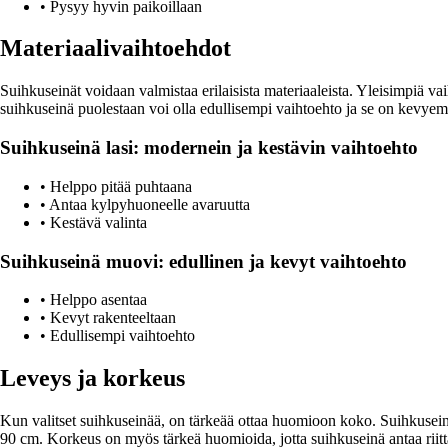
• Pysyy hyvin paikoillaan
Materiaalivaihtoehdot
Suihkuseinät voidaan valmistaa erilaisista materiaaleista. Yleisimpiä 
suihkuseinä puolestaan voi olla edullisempi vaihtoehto ja se on kevyem
Suihkuseinä lasi: modernein ja kestävin vaihtoehto
• Helppo pitää puhtaana
• Antaa kylpyhuoneelle avaruutta
• Kestävä valinta
Suihkuseinä muovi: edullinen ja kevyt vaihtoehto
• Helppo asentaa
• Kevyt rakenteeltaan
• Edullisempi vaihtoehto
Leveys ja korkeus
Kun valitset suihkuseinää, on tärkeää ottaa huomioon koko. Suihkuseinä t
90 cm. Korkeus on myös tärkeä huomioida, jotta suihkuseinä antaa riittä