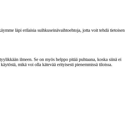
ymme läpi erilaisia suihkuseinävaihtoehtoja, jotta voit tehdä tietoisen
 tyylikkään ilmeen. Se on myös helppo pitää puhtaana, koska siinä ei
käytöstä, mikä voi olla kätevää erityisesti pienemmissä tiloissa.