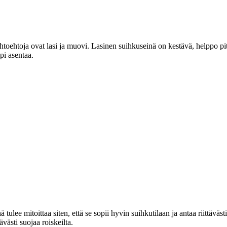
vaihtoehtoja ovat lasi ja muovi. Lasinen suihkuseinä on kestävä, helpp
pi asentaa.
ulee mitoittaa siten, että se sopii hyvin suihkutilaan ja antaa riittävä
västi suojaa roiskeilta.