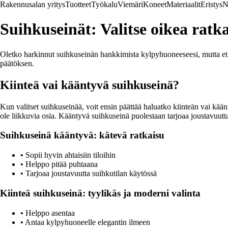
Rakennusalan yritys
Tuotteet
Työkalu
Viemäri
Koneet
Materiaalit
Eristys
N
Suihkuseinät: Valitse oikea ratk
Oletko harkinnut suihkuseinän hankkimista kylpyhuoneeseesi, mutta et ole
päätöksen.
Kiinteä vai kääntyvä suihkuseinä?
Kun valitset suihkuseinää, voit ensin päättää haluatko kiinteän vai kä
ole liikkuvia osia. Kääntyvä suihkuseinä puolestaan tarjoaa joustavuutta 
Suihkuseinä kääntyvä: kätevä ratkaisu
• Sopii hyvin ahtaisiin tiloihin
• Helppo pitää puhtaana
• Tarjoaa joustavuutta suihkutilan käytössä
Kiinteä suihkuseinä: tyylikäs ja moderni valinta
• Helppo asentaa
• Antaa kylpyhuoneelle elegantin ilmeen