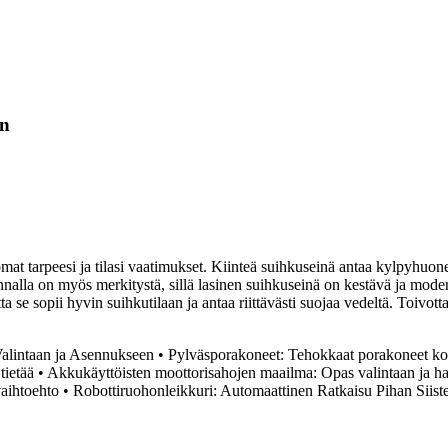
in
at tarpeesi ja tilasi vaatimukset. Kiinteä suihkuseinä antaa kylpyhuone
innalla on myös merkitystä, sillä lasinen suihkuseinä on kestävä ja mod
e sopii hyvin suihkutilaan ja antaa riittävästi suojaa vedeltä. Toivottav
lintaan ja Asennukseen
•
Pylväsporakoneet: Tehokkaat porakoneet ko
tietää
•
Akkukäyttöisten moottorisahojen maailma: Opas valintaan ja h
vaihtoehto
•
Robottiruohonleikkuri: Automaattinen Ratkaisu Pihan Siist