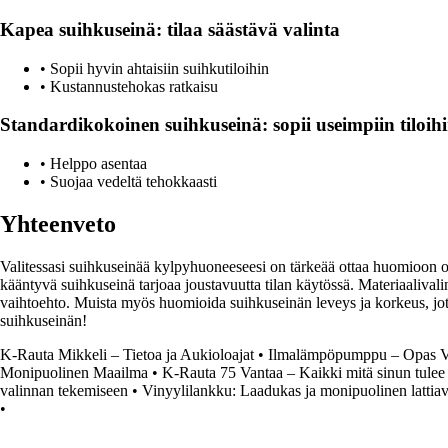
Kapea suihkuseinä: tilaa säästävä valinta
• Sopii hyvin ahtaisiin suihkutiloihin
• Kustannustehokas ratkaisu
Standardikokoinen suihkuseinä: sopii useimpiin tiloih
• Helppo asentaa
• Suojaa vedeltä tehokkaasti
Yhteenveto
Valitessasi suihkuseinää kylpyhuoneeseesi on tärkeää ottaa huomioon om
kääntyvä suihkuseinä tarjoaa joustavuutta tilan käytössä. Materiaalival
vaihtoehto. Muista myös huomioida suihkuseinän leveys ja korkeus, jotta s
suihkuseinän!
K-Rauta Mikkeli – Tietoa ja Aukioloajat
•
Ilmalämpöpumppu – Opas Va
Monipuolinen Maailma
•
K-Rauta 75 Vantaa – Kaikki mitä sinun tulee 
valinnan tekemiseen
•
Vinyylilankku: Laadukas ja monipuolinen lattia
•