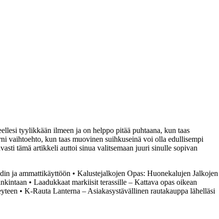
ellesi tyylikkään ilmeen ja on helppo pitää puhtaana, kun taas
erni vaihtoehto, kun taas muovinen suihkuseinä voi olla edullisempi
asti tämä artikkeli auttoi sinua valitsemaan juuri sinulle sopivan
din ja ammattikäyttöön
•
Kalustejalkojen Opas: Huonekalujen Jalkojen
ankintaan
•
Laadukkaat markiisit terassille – Kattava opas oikean
eyteen
•
K-Rauta Lanterna – Asiakasystävällinen rautakauppa lähelläsi