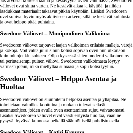
Jos arvostat korkeaa laatua ja kestävyyttä ovien valinnassa, Swedooren
väliovet ovat sinua varten. Ne kestävät aikaa ja käyttöä, ja niiden
laadukkaat materiaalit takaavat pitkän käyttöiän. Lisäksi Swedooren
ovet sopivat hyvin myös aktiiviseen arkeen, sillä ne kestävät kulutusta
ja ovat helppo pitää puhtaina.
Swedoor Väliovet – Monipuolinen Valikoima
Swedooren väliovet tarjoavat laajan valikoiman erilaisia malleja, värejä
ja kokoja. Voit valita juuri sinun kotiisi sopivan oven niin ulkonäön
kuin mittojenkin suhteen. Olipa kyseessä sitten moderni valkoinen ovi
tai perinteisempi puinen väliovi, Swedooren valikoimasta löytyy
varmasti jotain, mikä miellyttää silmääsi ja sopii kotisi tyyliin.
Swedoor Väliovet – Helppo Asentaa ja
Huoltaa
Swedooren väliovet on suunniteltu helpoksi asentaa ja ylläpitää. Ne
toimitetaan valmiiksi koottuina ja mukana tulevat selkeät
asennusohjeet, joiden avulla oven asentaminen sujuu vaivattomasti.
Lisäksi Swedooren väliovet eivät vaadi erityistä huoltoa, vaan ne
pysyvät hyvässä kunnossa pelkällä säännöllisellä puhdistuksella.
Swedoor Väliovet – Kotisi Kruunu