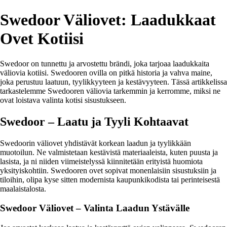
Swedoor Väliovet: Laadukkaat
Ovet Kotiisi
Swedoor on tunnettu ja arvostettu brändi, joka tarjoaa laadukkaita
väliovia kotiisi. Swedooren ovilla on pitkä historia ja vahva maine,
joka perustuu laatuun, tyylikkyyteen ja kestävyyteen. Tässä artikkelissa
tarkastelemme Swedooren väliovia tarkemmin ja kerromme, miksi ne
ovat loistava valinta kotisi sisustukseen.
Swedoor – Laatu ja Tyyli Kohtaavat
Swedoorin väliovet yhdistävät korkean laadun ja tyylikkään
muotoilun. Ne valmistetaan kestävistä materiaaleista, kuten puusta ja
lasista, ja ni niiden viimeistelyssä kiinnitetään erityistä huomiota
yksityiskohtiin. Swedooren ovet sopivat monenlaisiin sisustuksiin ja
tiloihin, olipa kyse sitten modernista kaupunkikodista tai perinteisestä
maalaistalosta.
Swedoor Väliovet – Valinta Laadun Ystävälle