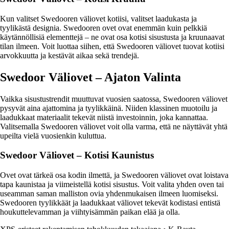
Kun valitset Swedooren väliovet kotiisi, valitset laadukasta ja
tyylikästä designia. Swedooren ovet ovat enemmän kuin pelkkiä
käytännöllisiä elementtejä – ne ovat osa kotisi sisustusta ja kruunaavat
tilan ilmeen. Voit luottaa siihen, että Swedooren väliovet tuovat kotiisi
arvokkuutta ja kestävät aikaa sekä trendejä.
Swedoor Väliovet – Ajaton Valinta
Vaikka sisustustrendit muuttuvat vuosien saatossa, Swedooren väliovet
pysyvät aina ajattomina ja tyylikkäinä. Niiden klassinen muotoilu ja
laadukkaat materiaalit tekevät niistä investoinnin, joka kannattaa.
Valitsemalla Swedooren väliovet voit olla varma, että ne näyttävät yhtä
upeilta vielä vuosienkin kuluttua.
Swedoor Väliovet – Kotisi Kaunistus
Ovet ovat tärkeä osa kodin ilmettä, ja Swedooren väliovet ovat loistava
tapa kaunistaa ja viimeistellä kotisi sisustus. Voit valita yhden oven tai
useamman saman malliston ovia yhdenmukaisen ilmeen luomiseksi.
Swedooren tyylikkäät ja laadukkaat väliovet tekevät kodistasi entistä
houkuttelevamman ja viihtyisämmän paikan elää ja olla.