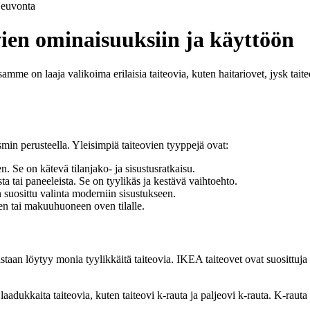
euvonta
ovien ominaisuuksiin ja käyttöön
mme on laaja valikoima erilaisia taiteovia, kuten haitariovet, jysk taiteo
smin perusteella. Yleisimpiä taiteovien tyyppejä ovat:
en. Se on kätevä tilanjako- ja sisustusratkaisu.
ta tai paneeleista. Se on tyylikäs ja kestävä vaihtoehto.
 suosittu valinta moderniin sisustukseen.
een tai makuuhuoneen oven tilalle.
aan löytyy monia tyylikkäitä taiteovia. IKEA taiteovet ovat suosittuja
aadukkaita taiteovia, kuten taiteovi k-rauta ja paljeovi k-rauta. K-rauta 