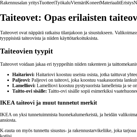
Rakennusalan yritys
Tuotteet
Työkalu
Viemäri
Koneet
Materiaalit
Eristys
N
Taiteovet: Opas erilaisten taite
Taiteovet ovat näppärä ratkaisu tilanjakoon ja sisustukseen. Valikoimassa
tyyppisistä taiteovista ja niiden käyttötarkoituksista.
Taiteovien tyypit
Taiteovet voidaan jakaa eri tyyppeihin niiden rakenteen ja taittomekani
Haitariovi:
Haitariovi koostuu useista osista, jotka taittuvat yhte
Paljeovi:
Paljeovi on taiteovi, joka koostuu vaakasuorista lankuis
Lamelliovi:
Lamelliovi koostuu pystysuorista lamelleista ja se on
Taitto-ovi sisälle:
Taitto-ovi sisälle sopii esimerkiksi vaatehuon
IKEA taiteovi ja muut tunnetut merkit
IKEA on yksi tunnetuimmista huonekalumerkeistä, ja heidän valikoimast
ansiosta.
K-rauta on myös tunnettu sisustus- ja rakennustarvikeliike, joka tarjoaa l
kotiisi.