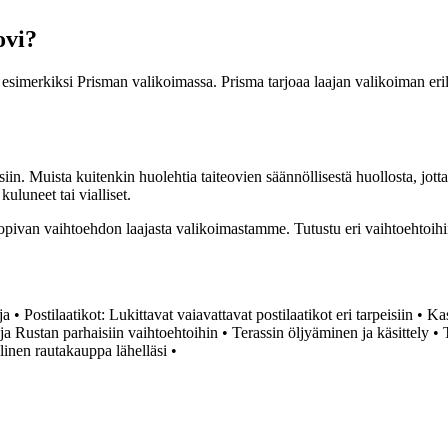
ovi?
in esimerkiksi Prisman valikoimassa. Prisma tarjoaa laajan valikoiman eril
isiin. Muista kuitenkin huolehtia taiteovien säännöllisestä huollosta, jot
 kuluneet tai vialliset.
i sopivan vaihtoehdon laajasta valikoimastamme. Tutustu eri vaihtoehtoihi
ja
•
Postilaatikot: Lukittavat vaiavattavat postilaatikot eri tarpeisiin
•
Kas
a Rustan parhaisiin vaihtoehtoihin
•
Terassin öljyäminen ja käsittely
•
nen rautakauppa lähelläsi
•