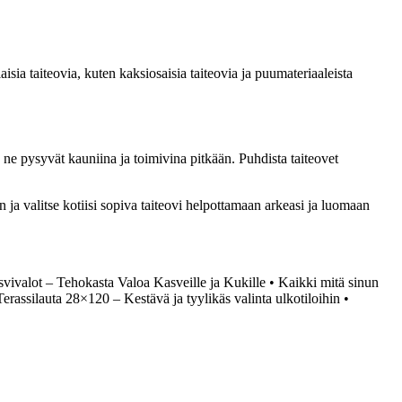
aisia taiteovia, kuten kaksiosaisia taiteovia ja puumateriaaleista
ta ne pysyvät kauniina ja toimivina pitkään. Puhdista taiteovet
n ja valitse kotiisi sopiva taiteovi helpottamaan arkeasi ja luomaan
vivalot – Tehokasta Valoa Kasveille ja Kukille
•
Kaikki mitä sinun
Terassilauta 28×120 – Kestävä ja tyylikäs valinta ulkotiloihin
•