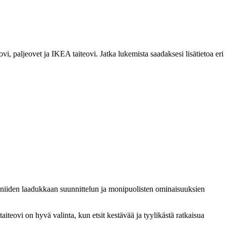
vi, paljeovet ja IKEA taiteovi. Jatka lukemista saadaksesi lisätietoa eri
 niiden laadukkaan suunnittelun ja monipuolisten ominaisuuksien
taiteovi on hyvä valinta, kun etsit kestävää ja tyylikästä ratkaisua