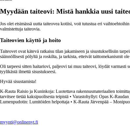
Myydään taiteovi: Mistä hankkia uusi taite
Jos olet etsimässä uutta taiteovea kotiisi, voit tutustua eri vaihtoehtoih
valmistettuja taiteovia.
Taiteovien käyttö ja hoito
Taiteovet ovat kätevä ratkaisu tilan jakamiseen ja sisustuksellisiin tarpe
säännöllisesti pölyltä ja roskilta, ja tarkista, etteivät taittomekanismit ole
Oli tarpeesi sitten haitariovi, paljeovi tai muu taiteovi, löydät varmast
tyylikästä ilmettä sisustukseesi.
Hyvää sisustamista!
K-Rauta Raisio ja Kuninkoja: Luotettava rakennusmateriaalien toimitta
tarvitsee tietää kaksipuolisesta teipistä
•
Varastohyllyt: Opas K-Raudan j
Lumenpudotin: Lumitöiden helpottaja
•
K-Rauta Järvenpää – Monipuoli
myynti@onlinenyt.fi