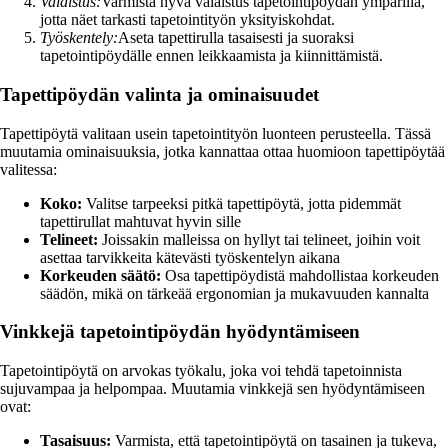
Valaistus:
Varmista hyvä valaistus tapetointipöydän ympärillä,
jotta näet tarkasti tapetointityön yksityiskohdat.
Työskentely:
Aseta tapettirulla tasaisesti ja suoraksi
tapetointipöydälle ennen leikkaamista ja kiinnittämistä.
Tapettipöydän valinta ja ominaisuudet
Tapettipöytä valitaan usein tapetointityön luonteen perusteella. Tässä
muutamia ominaisuuksia, jotka kannattaa ottaa huomioon tapettipöytää
valitessa:
Koko:
Valitse tarpeeksi pitkä tapettipöytä, jotta pidemmät
tapettirullat mahtuvat hyvin sille
Telineet:
Joissakin malleissa on hyllyt tai telineet, joihin voit
asettaa tarvikkeita kätevästi työskentelyn aikana
Korkeuden säätö:
Osa tapettipöydistä mahdollistaa korkeuden
säädön, mikä on tärkeää ergonomian ja mukavuuden kannalta
Vinkkejä tapetointipöydän hyödyntämiseen
Tapetointipöytä on arvokas työkalu, joka voi tehdä tapetoinnista
sujuvampaa ja helpompaa. Muutamia vinkkejä sen hyödyntämiseen
ovat:
Tasaisuus:
Varmista, että tapetointipöytä on tasainen ja tukeva,