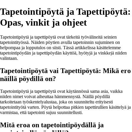
Tapetointipöytä ja Tapettipöytä:
Opas, vinkit ja ohjeet
Tapetointipöytä ja tapettipöytä ovat tärkeitä työvälineitä seinien
tapetointityössä. Näiden pöytien avulla tapetoinnin sujuminen on
helpompaa ja lopputulos on siisti. Tässä artikkelissa käsittelemme
tapetointipöydän ja tapettipöydän käyttöä, hyötyjä ja vinkkejä niiden
valintaan.
Tapetointipöytä vai Tapettipöytä: Mikä ero
näillä pöydillä on?
Tapetointipöytä ja tapettipöytä ovat käytännössä sama asia, vaikka
niiden nimet voivat aiheuttaa hämmennystä. Näillä pöydillä
tarkoitetaan työskentelyalustaa, joka on suunniteltu erityisesti
tapetointityötä varten. Pöytä helpottaa pitkien tapettirullien käsittelyä ja
varmistaa, että tapetointi sujuu suunnitellusti.
Mitä eroa on tapetointipöydällä ja