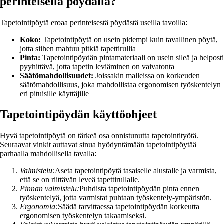
perinteisellä pöydällä?
Tapetointipöytä eroaa perinteisestä pöydästä useilla tavoilla:
Koko:
Tapetointipöytä on usein pidempi kuin tavallinen pöytä,
jotta siihen mahtuu pitkiä tapettirullia
Pinta:
Tapetointipöydän pintamateriaali on usein sileä ja helposti
pyyhittävä, jotta tapetin leviäminen on vaivatonta
Säätömahdollisuudet:
Joissakin malleissa on korkeuden
säätömahdollisuus, joka mahdollistaa ergonomisen työskentelyn
eri pituisille käyttäjille
Tapetointipöydän käyttöohjeet
Hyvä tapetointipöytä on tärkeä osa onnistunutta tapetointityötä.
Seuraavat vinkit auttavat sinua hyödyntämään tapetointipöytää
parhaalla mahdollisella tavalla:
Valmistelu:
Aseta tapetointipöytä tasaiselle alustalle ja varmista,
että se on riittävän leveä tapettirullalle.
Pinnan valmistelu:
Puhdista tapetointipöydän pinta ennen
työskentelyä, jotta varmistat puhtaan työskentely-ympäristön.
Ergonomia:
Säädä tarvittaessa tapetointipöydän korkeutta
ergonomisen työskentelyn takaamiseksi.