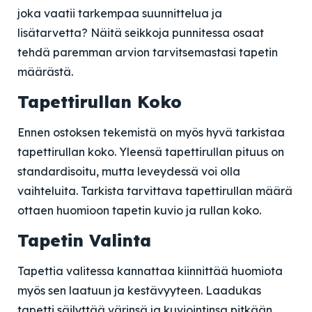
joka vaatii tarkempaa suunnittelua ja
lisätarvetta? Näitä seikkoja punnitessa osaat
tehdä paremman arvion tarvitsemastasi tapetin
määrästä.
Tapettirullan Koko
Ennen ostoksen tekemistä on myös hyvä tarkistaa
tapettirullan koko. Yleensä tapettirullan pituus on
standardisoitu, mutta leveydessä voi olla
vaihteluita. Tarkista tarvittava tapettirullan määrä
ottaen huomioon tapetin kuvio ja rullan koko.
Tapetin Valinta
Tapettia valitessa kannattaa kiinnittää huomiota
myös sen laatuun ja kestävyyteen. Laadukas
tapetti säilyttää värinsä ja kuviointinsa pitkään.