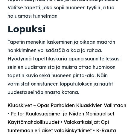
Valitse tapetti, joka sopii huoneen tyyliin ja luo
haluamasi tunnelman.
Lopuksi
Tapetin menekin laskeminen ja oikean määrän
hankkiminen voi säästää aikaa ja rahaa.
Hyödynnä tapettilaskuria apuna suunnitellessasi
seinien uudistamista ja muista ottaa huomioon
tapetin kuvio sekä huoneen pinta-ala. Näin
varmistat onnistuneen lopputuloksen ja nautit
uudesta seinäpinnasta kotona.
Kiuaskivet – Opas Parhaiden Kiuaskivien Valintaan
•
Peltor Kuulosuojaimet ja Niiden Monipuoliset
Käyttömahdollisuudet
•
Valokatkaisijat: Opi
tuntemaan erilaiset valaisinkytkimet
•
K-Rauta