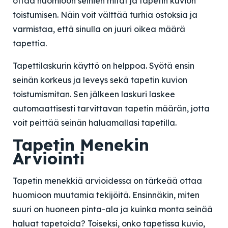
ottaa huomioon seinien mitat ja tapetin kuvion
toistumisen. Näin voit välttää turhia ostoksia ja
varmistaa, että sinulla on juuri oikea määrä
tapettia.
Tapettilaskurin käyttö on helppoa. Syötä ensin
seinän korkeus ja leveys sekä tapetin kuvion
toistumismitan. Sen jälkeen laskuri laskee
automaattisesti tarvittavan tapetin määrän, jotta
voit peittää seinän haluamallasi tapetilla.
Tapetin Menekin
Arviointi
Tapetin menekkiä arvioidessa on tärkeää ottaa
huomioon muutamia tekijöitä. Ensinnäkin, miten
suuri on huoneen pinta-ala ja kuinka monta seinää
haluat tapetoida? Toiseksi, onko tapetissa kuvio,