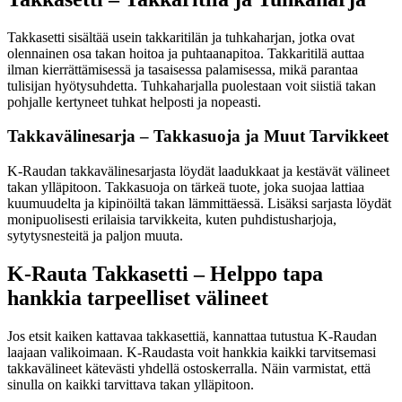
Takkasetti sisältää usein takkaritilän ja tuhkaharjan, jotka ovat
olennainen osa takan hoitoa ja puhtaanapitoa. Takkaritilä auttaa
ilman kierrättämisessä ja tasaisessa palamisessa, mikä parantaa
tulisijan hyötysuhdetta. Tuhkaharjalla puolestaan voit siistiä takan
pohjalle kertyneet tuhkat helposti ja nopeasti.
Takkavälinesarja – Takkasuoja ja Muut Tarvikkeet
K-Raudan takkavälinesarjasta löydät laadukkaat ja kestävät välineet
takan ylläpitoon. Takkasuoja on tärkeä tuote, joka suojaa lattiaa
kuumuudelta ja kipinöiltä takan lämmittäessä. Lisäksi sarjasta löydät
monipuolisesti erilaisia tarvikkeita, kuten puhdistusharjoja,
sytytysnesteitä ja paljon muuta.
K-Rauta Takkasetti – Helppo tapa
hankkia tarpeelliset välineet
Jos etsit kaiken kattavaa takkasettiä, kannattaa tutustua K-Raudan
laajaan valikoimaan. K-Raudasta voit hankkia kaikki tarvitsemasi
takkavälineet kätevästi yhdellä ostoskerralla. Näin varmistat, että
sinulla on kaikki tarvittava takan ylläpitoon.