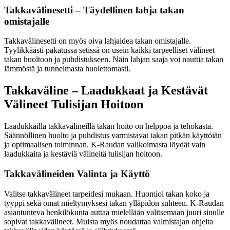
Takkavälinesetti – Täydellinen lahja takan
omistajalle
Takkavälinesetti on myös oiva lahjaidea takan omistajalle.
Tyylikkäästi pakatussa setissä on usein kaikki tarpeelliset välineet
takan huoltoon ja puhdistukseen. Näin lahjan saaja voi nauttia takan
lämmöstä ja tunnelmasta huolettomasti.
Takkaväline – Laadukkaat ja Kestävät
Välineet Tulisijan Hoitoon
Laadukkailla takkavälineillä takan hoito on helppoa ja tehokasta.
Säännöllinen huolto ja puhdistus varmistavat takan pitkän käyttöiän
ja optimaalisen toiminnan. K-Raudan valikoimasta löydät vain
laadukkaita ja kestäviä välineitä tulisijan hoitoon.
Takkavälineiden Valinta ja Käyttö
Valitse takkavälineet tarpeidesi mukaan. Huomioi takan koko ja
tyyppi sekä omat mieltymyksesi takan ylläpidon suhteen. K-Raudan
asiantunteva henkilökunta auttaa mielellään valitsemaan juuri sinulle
sopivat takkavälineet. Muista myös noudattaa valmistajan ohjeita