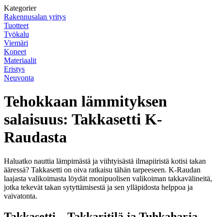
Kategorier
Rakennusalan yritys
Tuotteet
Työkalu
Viemäri
Koneet
Materiaalit
Eristys
Neuvonta
Tehokkaan lämmityksen
salaisuus: Takkasetti K-
Raudasta
Haluatko nauttia lämpimästä ja viihtyisästä ilmapiiristä kotisi takan
ääressä? Takkasetti on oiva ratkaisu tähän tarpeeseen. K-Raudan
laajasta valikoimasta löydät monipuolisen valikoiman takkavälineitä,
jotka tekevät takan sytyttämisestä ja sen ylläpidosta helppoa ja
vaivatonta.
Takkasetti – Takkaritilä ja Tuhkaharja