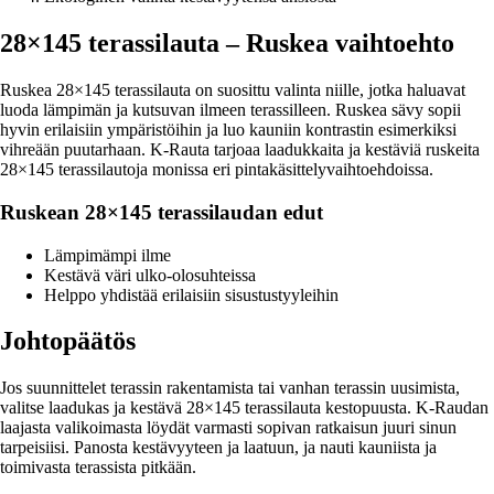
28×145 terassilauta – Ruskea vaihtoehto
Ruskea 28×145 terassilauta on suosittu valinta niille, jotka haluavat
luoda lämpimän ja kutsuvan ilmeen terassilleen. Ruskea sävy sopii
hyvin erilaisiin ympäristöihin ja luo kauniin kontrastin esimerkiksi
vihreään puutarhaan. K-Rauta tarjoaa laadukkaita ja kestäviä ruskeita
28×145 terassilautoja monissa eri pintakäsittelyvaihtoehdoissa.
Ruskean 28×145 terassilaudan edut
Lämpimämpi ilme
Kestävä väri ulko-olosuhteissa
Helppo yhdistää erilaisiin sisustustyyleihin
Johtopäätös
Jos suunnittelet terassin rakentamista tai vanhan terassin uusimista,
valitse laadukas ja kestävä 28×145 terassilauta kestopuusta. K-Raudan
laajasta valikoimasta löydät varmasti sopivan ratkaisun juuri sinun
tarpeisiisi. Panosta kestävyyteen ja laatuun, ja nauti kauniista ja
toimivasta terassista pitkään.