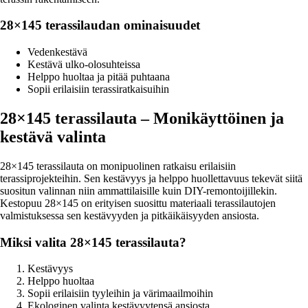
28×145 terassilaudan ominaisuudet
Vedenkestävä
Kestävä ulko-olosuhteissa
Helppo huoltaa ja pitää puhtaana
Sopii erilaisiin terassiratkaisuihin
28×145 terassilauta – Monikäyttöinen ja
kestävä valinta
28×145 terassilauta on monipuolinen ratkaisu erilaisiin
terassiprojekteihin. Sen kestävyys ja helppo huollettavuus tekevät siitä
suositun valinnan niin ammattilaisille kuin DIY-remontoijillekin.
Kestopuu 28×145 on erityisen suosittu materiaali terassilautojen
valmistuksessa sen kestävyyden ja pitkäikäisyyden ansiosta.
Miksi valita 28×145 terassilauta?
Kestävyys
Helppo huoltaa
Sopii erilaisiin tyyleihin ja värimaailmoihin
Ekologinen valinta kestävyytensä ansiosta