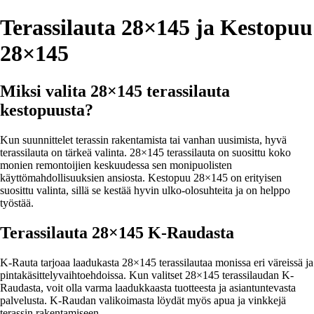
Terassilauta 28×145 ja Kestopuu
28×145
Miksi valita 28×145 terassilauta
kestopuusta?
Kun suunnittelet terassin rakentamista tai vanhan uusimista, hyvä
terassilauta on tärkeä valinta. 28×145 terassilauta on suosittu koko
monien remontoijien keskuudessa sen monipuolisten
käyttömahdollisuuksien ansiosta. Kestopuu 28×145 on erityisen
suosittu valinta, sillä se kestää hyvin ulko-olosuhteita ja on helppo
työstää.
Terassilauta 28×145 K-Raudasta
K-Rauta tarjoaa laadukasta 28×145 terassilautaa monissa eri väreissä ja
pintakäsittelyvaihtoehdoissa. Kun valitset 28×145 terassilaudan K-
Raudasta, voit olla varma laadukkaasta tuotteesta ja asiantuntevasta
palvelusta. K-Raudan valikoimasta löydät myös apua ja vinkkejä
terassin rakentamiseen.