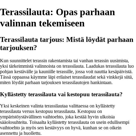
Terassilauta: Opas parhaan
valinnan tekemiseen
Terassilauta tarjous: Mistä löydät parhaan
tarjouksen?
Kun suunnittelet terassin rakentamista tai vanhan terassin uusimista,
yksi tärkeimmistä valinnoista on terassilauta. Laadukas terassilauta luo
pohjan kestävälle ja kauniille terassille, jossa voit nauttia kesäpäivistä.
Tässä oppaassa käymme läpi erilaiset terassilaudat sekä vinkkejä siitä,
miten löydät parhaan tarjouksen terassilautojen hankintaan.
Kyllästetty terassilauta vai kestopuu terassilauta?
Yksi keskeinen valinta terassilautaa valittaessa on kyllästetty
terassilauta versus kestopuu terassilauta. Kestopuu on
ympäristöystävällinen vaihtoehto, joka kestää hyvin ulkoisia
sääolosuhteita. Toisaalta kyllästetty terassilauta on usein edullisempi
vaihtoehto ja myös sen kestävyys on hyvä, kunhan se on oikein
asennettu ja huollettu.