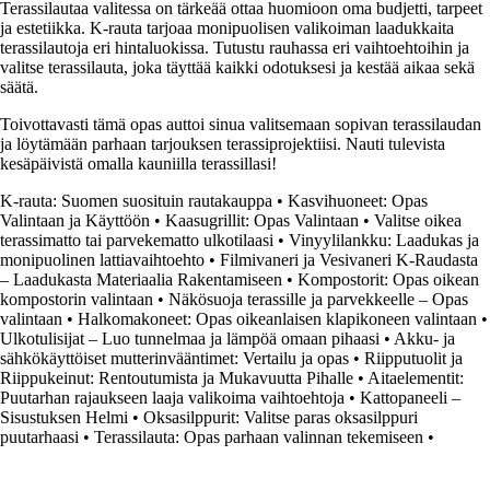
Terassilautaa valitessa on tärkeää ottaa huomioon oma budjetti, tarpeet
ja estetiikka. K-rauta tarjoaa monipuolisen valikoiman laadukkaita
terassilautoja eri hintaluokissa. Tutustu rauhassa eri vaihtoehtoihin ja
valitse terassilauta, joka täyttää kaikki odotuksesi ja kestää aikaa sekä
säätä.
Toivottavasti tämä opas auttoi sinua valitsemaan sopivan terassilaudan
ja löytämään parhaan tarjouksen terassiprojektiisi. Nauti tulevista
kesäpäivistä omalla kauniilla terassillasi!
K-rauta: Suomen suosituin rautakauppa
•
Kasvihuoneet: Opas
Valintaan ja Käyttöön
•
Kaasugrillit: Opas Valintaan
•
Valitse oikea
terassimatto tai parvekematto ulkotilaasi
•
Vinyylilankku: Laadukas ja
monipuolinen lattiavaihtoehto
•
Filmivaneri ja Vesivaneri K-Raudasta
– Laadukasta Materiaalia Rakentamiseen
•
Kompostorit: Opas oikean
kompostorin valintaan
•
Näkösuoja terassille ja parvekkeelle – Opas
valintaan
•
Halkomakoneet: Opas oikeanlaisen klapikoneen valintaan
•
Ulkotulisijat – Luo tunnelmaa ja lämpöä omaan pihaasi
•
Akku- ja
sähkökäyttöiset mutterinvääntimet: Vertailu ja opas
•
Riipputuolit ja
Riippukeinut: Rentoutumista ja Mukavuutta Pihalle
•
Aitaelementit:
Puutarhan rajaukseen laaja valikoima vaihtoehtoja
•
Kattopaneeli –
Sisustuksen Helmi
•
Oksasilppurit: Valitse paras oksasilppuri
puutarhaasi
•
Terassilauta: Opas parhaan valinnan tekemiseen
•