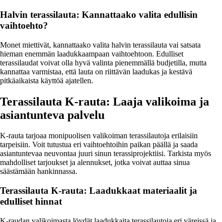
Halvin terassilauta: Kannattaako valita edullisin
vaihtoehto?
Monet miettivät, kannattaako valita halvin terassilauta vai satsata
hieman enemmän laadukkaampaan vaihtoehtoon. Edulliset
terassilaudat voivat olla hyvä valinta pienemmällä budjetilla, mutta
kannattaa varmistaa, että lauta on riittävän laadukas ja kestävä
pitkäaikaista käyttöä ajatellen.
Terassilauta K-rauta: Laaja valikoima ja
asiantunteva palvelu
K-rauta tarjoaa monipuolisen valikoiman terassilautoja erilaisiin
tarpeisiin. Voit tutustua eri vaihtoehtoihin paikan päällä ja saada
asiantuntevaa neuvontaa juuri sinun terassiprojektiisi. Tarkista myös
mahdolliset tarjoukset ja alennukset, jotka voivat auttaa sinua
säästämään hankinnassa.
Terassilauta K-rauta: Laadukkaat materiaalit ja
edulliset hinnat
K-raudan valikoimasta löydät laadukkaita terassilautoja eri väreissä ja