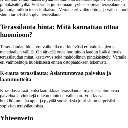
pintakäsittelyillä. Voit valita juuri omaan tyyliisi sopivan terassilaudan
ja luoda uniikin terassiratkaisun. Vertaile eri vaihtoehtoja ja valitse juuri
sinun tarpeisiisi sopiva terassilauta.
Terassilauta hinta: Mitä kannattaa ottaa
huomioon?
Terassilaudan hinta voi vaihdella merkittävästi eri valmistajien ja
materiaalien välillä. On tärkeää ottaa huomioon laadun lisäksi myös
terassilaudan mitat, kestävyys sekä mahdollinen pintakäsittely. Vertaile
eri vaihtoehtoja huolellisesti ennen ostopäätöksen tekemistä.
K-rauta terassilauta: Asiantuntevaa palvelua ja
laatutuotteita
K-raudassa saat paitsi laadukkaat terassilaudat myös asiantuntevaa
palvelua ja vinkkejä oikean tuotteen valintaan. Voit kysyä
henkilökunnalta apua ja pyytää suosituksia juuri sinun tarpeisiisi
sopivista terassilautoista.
Yhteenveto