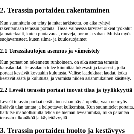
2. Terassin portaiden rakentaminen
Kun suunnittelu on tehty ja mitat tarkistettu, on aika ryhtyä
rakentamaan terassin portaita. Tässä vaiheessa tarvitset oikeat työkalut
ja materiaalit, kuten puutavaraa, ruuveja, poran ja sahan. Muista myös
suojavarusteet, kuten silmä- ja kuulosuojaimet.
2.1 Terassilautojen asennus ja viimeistely
Kun portaat on rakennettu runkoineen, on aika asentaa terassin
kansilaudat. Terassilauta tulee kiinnittää tukevasti ja tasaisesti, jotta
portaat kestävät kovaakin kulutusta. Valitse laadukkaat laudat, jotka
kestävät säätä ja kulutusta, ja varmista niiden asianmukainen käsittely.
2.2 Leveät terassin portaat tuovat tilaa ja tyylikkyyttä
Leveät terassin portaat eivät ainoastaan näytä upeilta, vaan ne myös
lisäävät tilan tuntua ja helpottavat kulkemista. Kun suunnittelet portaita,
harkitse mahdollisuutta tehdä ne hieman leveämmiksi, mikä parantaa
terassin ulkonäköä ja käytettävyyttä.
3. Terassin portaiden huolto ja kestävyys