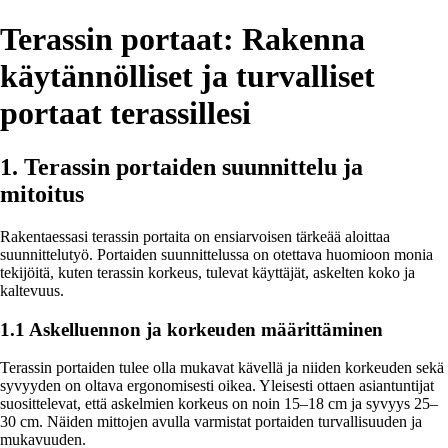
Terassin portaat: Rakenna
käytännölliset ja turvalliset
portaat terassillesi
1. Terassin portaiden suunnittelu ja
mitoitus
Rakentaessasi terassin portaita on ensiarvoisen tärkeää aloittaa
suunnittelutyö. Portaiden suunnittelussa on otettava huomioon monia
tekijöitä, kuten terassin korkeus, tulevat käyttäjät, askelten koko ja
kaltevuus.
1.1 Askelluennon ja korkeuden määrittäminen
Terassin portaiden tulee olla mukavat kävellä ja niiden korkeuden sekä
syvyyden on oltava ergonomisesti oikea. Yleisesti ottaen asiantuntijat
suosittelevat, että askelmien korkeus on noin 15–18 cm ja syvyys 25–
30 cm. Näiden mittojen avulla varmistat portaiden turvallisuuden ja
mukavuuden.