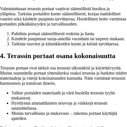
Valmistuttuaan terassin portaat vaativat säännöllistä huoltoa ja
ylläpitoa. Tarkista portaiden kunto säännöllisesti, korjaa mahdolliset
vauriot sekä käsittele puupinta tarvittaessa. Huolellinen hoito varmistaa
portaiden pitkäikäisyyden ja turvallisuuden.
Puhdista portaat säännöllisesti roskista ja liasta.
Käsittele puupinnat suoja-aineilla vuosittain tai tarpeen mukaan.
Tarkista ruuvien ja kiinnikkeiden kunto ja kiristä tarvittaessa.
4. Terassin portaat osana kokonaisuutta
Terassin portaat ovat tärkeä osa terassin ulkonäköä ja käytettävyyttä.
Muista suunnitella portaat yhtenäiseksi osaksi terassia ja harkitse niiden
materiaaleja ja värejä kokonaisuuden kannalta. Näin varmistat terassisi
harmonisen ja toimivan ilmeen.
Valitse portaiden materiaalit ja värit huolella terassin tyylin
mukaisesti.
Hyödynnä ammattilaisten neuvoja ja vinkkejä terassin
suunnittelussa.
Muista turvallisuus ja mukavuus – rakenna portaat käyttäjiä
ajatellen.