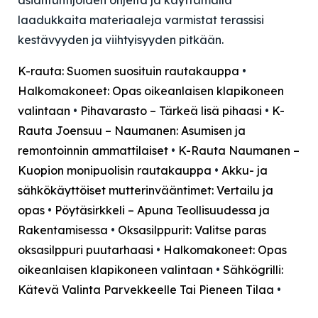
asiantuntijoiden ohjeita ja käyttämällä
laadukkaita materiaaleja varmistat terassisi
kestävyyden ja viihtyisyyden pitkään.
K-rauta: Suomen suosituin rautakauppa
•
Halkomakoneet: Opas oikeanlaisen klapikoneen
valintaan
•
Pihavarasto – Tärkeä lisä pihaasi
•
K-
Rauta Joensuu – Naumanen: Asumisen ja
remontoinnin ammattilaiset
•
K-Rauta Naumanen –
Kuopion monipuolisin rautakauppa
•
Akku- ja
sähkökäyttöiset mutterinvääntimet: Vertailu ja
opas
•
Pöytäsirkkeli – Apuna Teollisuudessa ja
Rakentamisessa
•
Oksasilppurit: Valitse paras
oksasilppuri puutarhaasi
•
Halkomakoneet: Opas
oikeanlaisen klapikoneen valintaan
•
Sähkögrilli:
Kätevä Valinta Parvekkeelle Tai Pieneen Tilaa
•