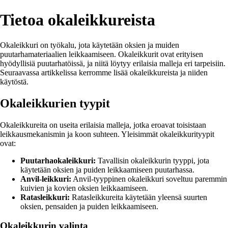
Tietoa okaleikkureista
Okaleikkuri on työkalu, jota käytetään oksien ja muiden
puutarhamateriaalien leikkaamiseen. Okaleikkurit ovat erityisen
hyödyllisiä puutarhatöissä, ja niitä löytyy erilaisia malleja eri tarpeisiin.
Seuraavassa artikkelissa kerromme lisää okaleikkureista ja niiden
käytöstä.
Okaleikkurien tyypit
Okaleikkureita on useita erilaisia malleja, jotka eroavat toisistaan
leikkausmekanismin ja koon suhteen. Yleisimmät okaleikkurityypit
ovat:
Puutarhaokaleikkuri:
Tavallisin okaleikkurin tyyppi, jota
käytetään oksien ja puiden leikkaamiseen puutarhassa.
Anvil-leikkuri:
Anvil-tyyppinen okaleikkuri soveltuu paremmin
kuivien ja kovien oksien leikkaamiseen.
Ratasleikkuri:
Ratasleikkureita käytetään yleensä suurten
oksien, pensaiden ja puiden leikkaamiseen.
Okaleikkurin valinta