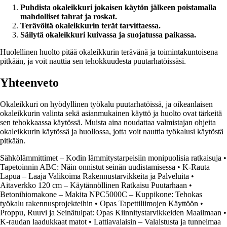
Puhdista okaleikkuri jokaisen käytön jälkeen poistamalla
mahdolliset tahrat ja roskat.
Terävöitä okaleikkurin terät tarvittaessa.
Säilytä okaleikkuri kuivassa ja suojatussa paikassa.
Huolellinen huolto pitää okaleikkurin terävänä ja toimintakuntoisena
pitkään, ja voit nauttia sen tehokkuudesta puutarhatöissäsi.
Yhteenveto
Okaleikkuri on hyödyllinen työkalu puutarhatöissä, ja oikeanlaisen
okaleikkurin valinta sekä asianmukainen käyttö ja huolto ovat tärkeitä
sen tehokkaassa käytössä. Muista aina noudattaa valmistajan ohjeita
okaleikkurin käytössä ja huollossa, jotta voit nauttia työkalusi käytöstä
pitkään.
Sähkölämmittimet – Kodin lämmitystarpeisiin monipuolisia ratkaisuja
•
Tapetoinnin ABC: Näin onnistut seinän uudistamisessa
•
K-Rauta
Lapua – Laaja Valikoima Rakennustarvikkeita ja Palveluita
•
Aitaverkko 120 cm – Käytännöllinen Ratkaisu Puutarhaan
•
Betonihiomakone – Makita NPC5000C – Kuppikone: Tehokas
työkalu rakennusprojekteihin
•
Opas Tapettiliimojen Käyttöön
•
Proppu, Ruuvi ja Seinätulpat: Opas Kiinnitystarvikkeiden Maailmaan
•
K-raudan laadukkaat matot
•
Lattiavalaisin – Valaistusta ja tunnelmaa