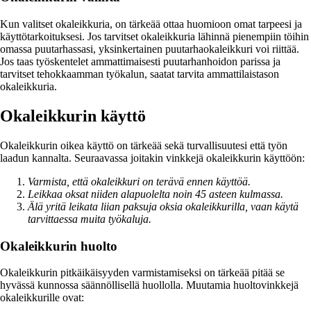
Kun valitset okaleikkuria, on tärkeää ottaa huomioon omat tarpeesi ja
käyttötarkoituksesi. Jos tarvitset okaleikkuria lähinnä pienempiin töihin
omassa puutarhassasi, yksinkertainen puutarhaokaleikkuri voi riittää.
Jos taas työskentelet ammattimaisesti puutarhanhoidon parissa ja
tarvitset tehokkaamman työkalun, saatat tarvita ammattilaistason
okaleikkuria.
Okaleikkurin käyttö
Okaleikkurin oikea käyttö on tärkeää sekä turvallisuutesi että työn
laadun kannalta. Seuraavassa joitakin vinkkejä okaleikkurin käyttöön:
Varmista, että okaleikkuri on terävä ennen käyttöä.
Leikkaa oksat niiden alapuolelta noin 45 asteen kulmassa.
Älä yritä leikata liian paksuja oksia okaleikkurilla, vaan käytä
tarvittaessa muita työkaluja.
Okaleikkurin huolto
Okaleikkurin pitkäikäisyyden varmistamiseksi on tärkeää pitää se
hyvässä kunnossa säännöllisellä huollolla. Muutamia huoltovinkkejä
okaleikkurille ovat: