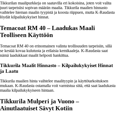
Tikkurilan maalipurkkeja on saatavilla eri kokoisina, joten voit valita
juuri tarpeisiisi sopivan määrän maalia. Tikkurila maalien hinnasto
vaihtelee hieman maalin tyypistä ja koosta riippuen, mutta K-Raudasta
löydät kilpailukykyiset hinnat.
Temacoat RM 40 – Laadukas Maali
Teolliseen Käyttöön
Temacoat RM 40 on erinomainen valinta teollisuuden tarpeisiin, sillä
se kestää kovaa kulutusta ja erilaisia kemikaaleja. K-Raudasta saat
nämä laadukkaat maalit helposti hankittua.
Tikkurila Maalit Hinnasto – Kilpailukykyiset Hinnat
ja Laatu
Tikkurila maalien hinta vaihtelee maalityypin ja käyttötarkoituksen
mukaan. K-Raudasta ostamalla voit varmistua siitä, että saat laadukasta
maalia kilpailukykyiseen hintaan.
Tikkurila Mulperi ja Vuono –
Ainutlaatuiset Sävyt Kotiin