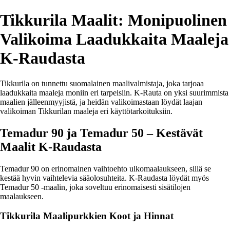
Tikkurila Maalit: Monipuolinen
Valikoima Laadukkaita Maaleja
K-Raudasta
Tikkurila on tunnettu suomalainen maalivalmistaja, joka tarjoaa
laadukkaita maaleja moniin eri tarpeisiin. K-Rauta on yksi suurimmista
maalien jälleenmyyjistä, ja heidän valikoimastaan löydät laajan
valikoiman Tikkurilan maaleja eri käyttötarkoituksiin.
Temadur 90 ja Temadur 50 – Kestävät
Maalit K-Raudasta
Temadur 90 on erinomainen vaihtoehto ulkomaalaukseen, sillä se
kestää hyvin vaihtelevia sääolosuhteita. K-Raudasta löydät myös
Temadur 50 -maalin, joka soveltuu erinomaisesti sisätilojen
maalaukseen.
Tikkurila Maalipurkkien Koot ja Hinnat