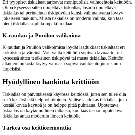
Eri tyyppiset tiskialtaat tarjoavat monipuolisia vaihtoehtoja keittiöön.
Olipa kyseessä sitten upotettava tiskiallas, tasoon upotettava
tiskiallas tai perinteinen tiskipöydän kansi, valinnanvaraa löytyy
jokaiseen makuun. Musta tiskiallas on moderni valinta, kun taas
pieni tiskiallas sopii kompaktiin tilaan.
K-raudan ja Puuilon valikoima
K-raudan ja Puuilon valikoimista löydät laadukkaat tiskialtaat eri
kokoisina ja väreinä. Voit valita keittiöön sopivan lavuaarin, oli
kyseessä sitten teräksinen tiskipöytä tai musta tiskiallas. Keittiön
altaiden joukosta löytyy varmasti sopiva vaihtoehto juuri sinun
tarpeisiisi.
Hyödyllinen hankinta keittiöön
Tiskiallas on päivittäisessä käytössä keittiössä, joten sen tulee olla
sekä kestävä että helppohoitoinen. Valitse laadukas tiskiallas, joka
kestää kovaa käyttöä ja on helppo pitää puhtaana. Upotettava
tiskiallas on käytännöllinen ratkaisu, kun taas tasoon upotettava
tiskiallas antaa modernin ilmeen keittiölle.
Tärkeä osa keittiöremonttia