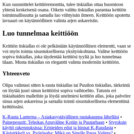
Kun suunnittelet keittiöremonttia, tulee tiskiallas ottaa huomioon
yhtenä keskeisenä osana. Oikein valittu tiskiallas parantaa keittiön
toiminnallisuutta ja samalla luo viihtyisän ilmeen. Keittiöön upotettu
lavuaari on käytännöllinen valinta arjen askareisiin.
Luo tunnelmaa keittiöön
Keittiön tiskiallas ei ole pelkästään käytännöllinen elementti, vaan se
voi myös toimia sisustuksellisena yksityiskohtana. Valitse keittiöön
sopiva tiskiallas, joka täydentää keittiösi tyyliä ja luo tunnelmaa
tilaan. Musta tiskiallas on elegantti valinta moderniin keittiöön.
Yhteenveto
Olipa valintasi sitten k-rauta tiskiallas tai Puuilon tiskiallas, tärkeintä
on löytää juuri sinun keittiöösi sopiva vaihtoehto. Tutustu eri
tiskialtaiden malleihin ja löydä unelmiesi keittiön allas, joka palvelee
sinua arjen askareissa ja samalla toimii sisustuksellisena elementtinä
keittiössäsi.
K-Rauta Lanterna – Asiakasystävällinen rautakauppa lähelläsi
•
Painepesurit: Tehokas Apuväline Kotiin ja Puutarhaan
•
Styroksin
käyttö rakennuksissa: Eristeiden edut ja hinnat K-Raudasta
•
Käsisirkkeli vs. Pyörösaha: Mikä on Sinulle Paras Valinta?
•