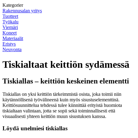
Kategorier
Rakennusalan yritys
Tuotteet
Työkalu
Viemäri
Koneet
Materiaalit
Eristys
Neuvonta
Tiskialtaat keittiön sydämessä
Tiskiallas – keittiön keskeinen elementti
Tiskiallas on yksi keittiön tärkeimmistä osista, joka toimii niin
käytännöllisenä työvälineenä kuin myös sisustuselementtinä.
Keittiösuunnittelua tehdessä tulee kiinnittää erityistä huomiota
tiskialtaan valintaan, jotta se sopii sekä toiminnallisesti että
visuaalisesti yhteen keittiön muun sisustuksen kanssa.
Löydä unelmiesi tiskiallas