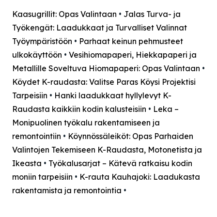
Kaasugrillit: Opas Valintaan
•
Jalas Turva- ja
Työkengät: Laadukkaat ja Turvalliset Valinnat
Työympäristöön
•
Parhaat keinun pehmusteet
ulkokäyttöön
•
Vesihiomapaperi, Hiekkapaperi ja
Metallille Soveltuva Hiomapaperi: Opas Valintaan
•
Köydet K-raudasta: Valitse Paras Köysi Projektisi
Tarpeisiin
•
Hanki laadukkaat hyllylevyt K-
Raudasta kaikkiin kodin kalusteisiin
•
Leka –
Monipuolinen työkalu rakentamiseen ja
remontointiin
•
Köynnössäleiköt: Opas Parhaiden
Valintojen Tekemiseen K-Raudasta, Motonetista ja
Ikeasta
•
Työkalusarjat – Kätevä ratkaisu kodin
moniin tarpeisiin
•
K-rauta Kauhajoki: Laadukasta
rakentamista ja remontointia
•