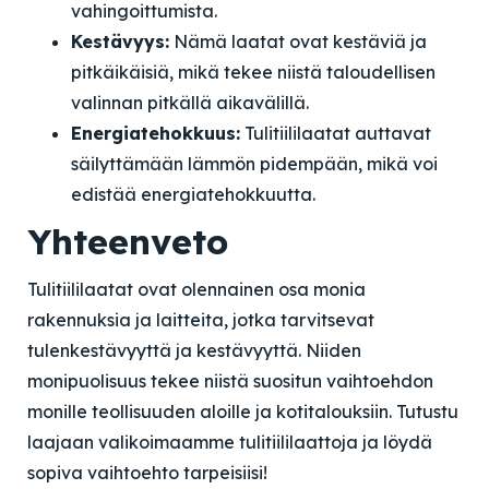
vahingoittumista.
Kestävyys:
Nämä laatat ovat kestäviä ja
pitkäikäisiä, mikä tekee niistä taloudellisen
valinnan pitkällä aikavälillä.
Energiatehokkuus:
Tulitiililaatat auttavat
säilyttämään lämmön pidempään, mikä voi
edistää energiatehokkuutta.
Yhteenveto
Tulitiililaatat ovat olennainen osa monia
rakennuksia ja laitteita, jotka tarvitsevat
tulenkestävyyttä ja kestävyyttä. Niiden
monipuolisuus tekee niistä suositun vaihtoehdon
monille teollisuuden aloille ja kotitalouksiin. Tutustu
laajaan valikoimaamme tulitiililaattoja ja löydä
sopiva vaihtoehto tarpeisiisi!