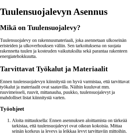
Tuulensuojalevyn Asennus
Mikä on Tuulensuojalevy?
Tuulensuojalevy on rakennusmateriaali, joka asennetaan ulkoseinän
eristeiden ja ulkoverhouksen väliin. Sen tarkoituksena on suojata
rakennetta tuulen ja kosteuden vaikutuksilta sekä parantaa rakenteen
energiatehokkuutta.
Tarvittavat Työkalut ja Materiaalit
Ennen tuulensuojalevyn kiinnitystä on hyvä varmistaa, että tarvittavat
työkalut ja materiaalit ovat saatavilla. Näihin kuuluvat mm.
ruuvimeisseli, ruuvit, mittanauha, puukko, tuulensuojalevyt ja
mahdolliset listat kiinnitystä varten.
Työohjeet
Aloita mittauksella: Ennen asennuksen aloittamista on tärkeää
tarkistaa, että tuulensuojalevyt ovat oikean kokoisia. Mittaa
seinän korkeus ja leveys ja leikkaa levyt tarvittaviin mittoihin.