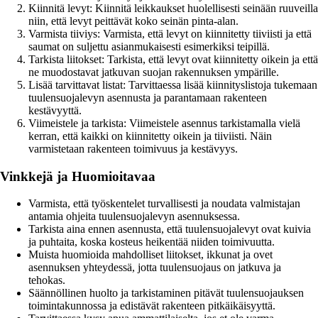
Kiinnitä levyt: Kiinnitä leikkaukset huolellisesti seinään ruuveilla
niin, että levyt peittävät koko seinän pinta-alan.
Varmista tiiviys: Varmista, että levyt on kiinnitetty tiiviisti ja että
saumat on suljettu asianmukaisesti esimerkiksi teipillä.
Tarkista liitokset: Tarkista, että levyt ovat kiinnitetty oikein ja että
ne muodostavat jatkuvan suojan rakennuksen ympärille.
Lisää tarvittavat listat: Tarvittaessa lisää kiinnityslistoja tukemaan
tuulensuojalevyn asennusta ja parantamaan rakenteen
kestävyyttä.
Viimeistele ja tarkista: Viimeistele asennus tarkistamalla vielä
kerran, että kaikki on kiinnitetty oikein ja tiiviisti. Näin
varmistetaan rakenteen toimivuus ja kestävyys.
Vinkkejä ja Huomioitavaa
Varmista, että työskentelet turvallisesti ja noudata valmistajan
antamia ohjeita tuulensuojalevyn asennuksessa.
Tarkista aina ennen asennusta, että tuulensuojalevyt ovat kuivia
ja puhtaita, koska kosteus heikentää niiden toimivuutta.
Muista huomioida mahdolliset liitokset, ikkunat ja ovet
asennuksen yhteydessä, jotta tuulensuojaus on jatkuva ja
tehokas.
Säännöllinen huolto ja tarkistaminen pitävät tuulensuojauksen
toimintakunnossa ja edistävät rakenteen pitkäikäisyyttä.