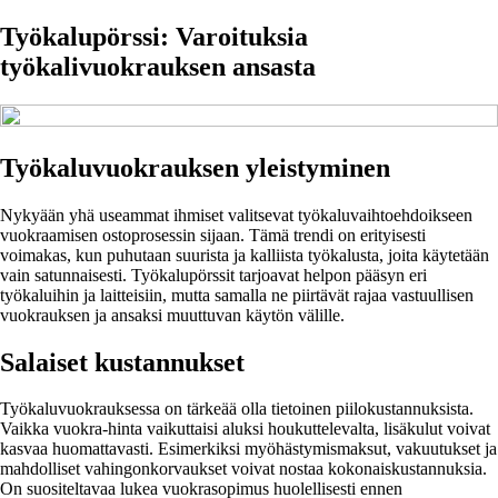
Työkalupörssi: Varoituksia
työkalivuokrauksen ansasta
Työkaluvuokrauksen yleistyminen
Nykyään yhä useammat ihmiset valitsevat työkaluvaihtoehdoikseen
vuokraamisen ostoprosessin sijaan. Tämä trendi on erityisesti
voimakas, kun puhutaan suurista ja kalliista työkalusta, joita käytetään
vain satunnaisesti. Työkalupörssit tarjoavat helpon pääsyn eri
työkaluihin ja laitteisiin, mutta samalla ne piirtävät rajaa vastuullisen
vuokrauksen ja ansaksi muuttuvan käytön välille.
Salaiset kustannukset
Työkaluvuokrauksessa on tärkeää olla tietoinen piilokustannuksista.
Vaikka vuokra-hinta vaikuttaisi aluksi houkuttelevalta, lisäkulut voivat
kasvaa huomattavasti. Esimerkiksi myöhästymismaksut, vakuutukset ja
mahdolliset vahingonkorvaukset voivat nostaa kokonaiskustannuksia.
On suositeltavaa lukea vuokrasopimus huolellisesti ennen