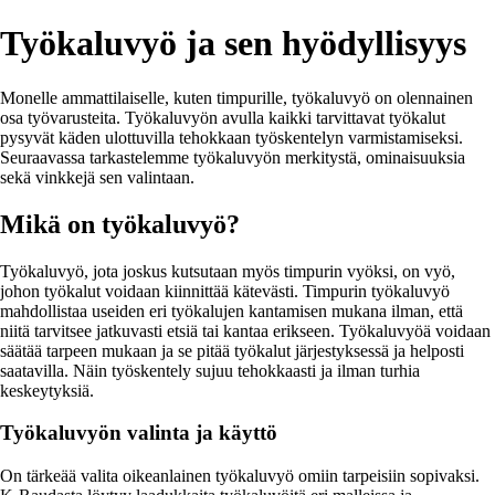
Työkaluvyö ja sen hyödyllisyys
Monelle ammattilaiselle, kuten timpurille, työkaluvyö on olennainen
osa työvarusteita. Työkaluvyön avulla kaikki tarvittavat työkalut
pysyvät käden ulottuvilla tehokkaan työskentelyn varmistamiseksi.
Seuraavassa tarkastelemme työkaluvyön merkitystä, ominaisuuksia
sekä vinkkejä sen valintaan.
Mikä on työkaluvyö?
Työkaluvyö, jota joskus kutsutaan myös timpurin vyöksi, on vyö,
johon työkalut voidaan kiinnittää kätevästi. Timpurin työkaluvyö
mahdollistaa useiden eri työkalujen kantamisen mukana ilman, että
niitä tarvitsee jatkuvasti etsiä tai kantaa erikseen. Työkaluvyöä voidaan
säätää tarpeen mukaan ja se pitää työkalut järjestyksessä ja helposti
saatavilla. Näin työskentely sujuu tehokkaasti ja ilman turhia
keskeytyksiä.
Työkaluvyön valinta ja käyttö
On tärkeää valita oikeanlainen työkaluvyö omiin tarpeisiin sopivaksi.