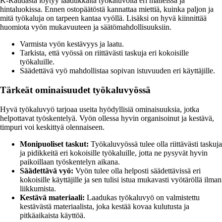
K-Raudasta löytyy laadukkaita työkaluvöitä eri malleissa ja
hintaluokissa. Ennen ostopäätöstä kannattaa miettiä, kuinka paljon ja
mitä työkaluja on tarpeen kantaa vyöllä. Lisäksi on hyvä kiinnittää
huomiota vyön mukavuuteen ja säätömahdollisuuksiin.
Varmista vyön kestävyys ja laatu.
Tarkista, että vyössä on riittävästi taskuja eri kokoisille
työkaluille.
Säädettävä vyö mahdollistaa sopivan istuvuuden eri käyttäjille.
Tärkeät ominaisuudet työkaluvyössä
Hyvä työkaluvyö tarjoaa useita hyödyllisiä ominaisuuksia, jotka
helpottavat työskentelyä. Vyön ollessa hyvin organisoinut ja kestävä,
timpuri voi keskittyä olennaiseen.
Monipuoliset taskut:
Työkaluvyössä tulee olla riittävästi taskuja
ja pidikkeitä eri kokoisille työkaluille, jotta ne pysyvät hyvin
paikoillaan työskentelyn aikana.
Säädettävä vyö:
Vyön tulee olla helposti säädettävissä eri
kokoisille käyttäjille ja sen tulisi istua mukavasti vyötäröllä ilman
liikkumista.
Kestävä materiaali:
Laadukas työkaluvyö on valmistettu
kestävästä materiaalista, joka kestää kovaa kulutusta ja
pitkäaikaista käyttöä.