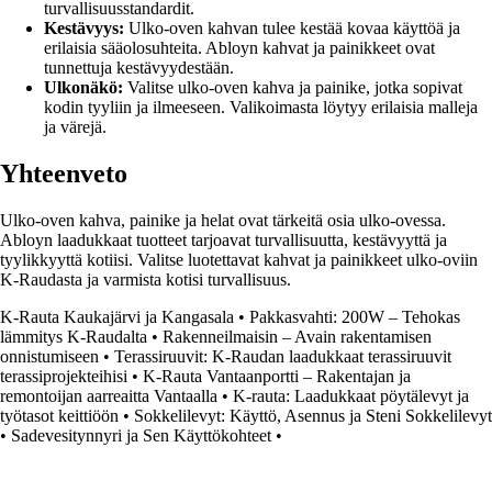
turvallisuusstandardit.
Kestävyys:
Ulko-oven kahvan tulee kestää kovaa käyttöä ja
erilaisia sääolosuhteita. Abloyn kahvat ja painikkeet ovat
tunnettuja kestävyydestään.
Ulkonäkö:
Valitse ulko-oven kahva ja painike, jotka sopivat
kodin tyyliin ja ilmeeseen. Valikoimasta löytyy erilaisia malleja
ja värejä.
Yhteenveto
Ulko-oven kahva, painike ja helat ovat tärkeitä osia ulko-ovessa.
Abloyn laadukkaat tuotteet tarjoavat turvallisuutta, kestävyyttä ja
tyylikkyyttä kotiisi. Valitse luotettavat kahvat ja painikkeet ulko-oviin
K-Raudasta ja varmista kotisi turvallisuus.
K-Rauta Kaukajärvi ja Kangasala
•
Pakkasvahti: 200W – Tehokas
lämmitys K-Raudalta
•
Rakenneilmaisin – Avain rakentamisen
onnistumiseen
•
Terassiruuvit: K-Raudan laadukkaat terassiruuvit
terassiprojekteihisi
•
K-Rauta Vantaanportti – Rakentajan ja
remontoijan aarreaitta Vantaalla
•
K-rauta: Laadukkaat pöytälevyt ja
työtasot keittiöön
•
Sokkelilevyt: Käyttö, Asennus ja Steni Sokkelilevyt
•
Sadevesitynnyri ja Sen Käyttökohteet
•