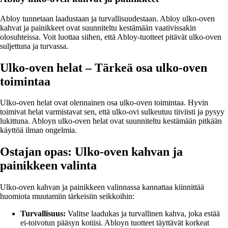
Abloy tunnetaan laadustaan ja turvallisuudestaan. Abloy ulko-oven
kahvat ja painikkeet ovat suunniteltu kestämään vaativissakin
olosuhteissa. Voit luottaa siihen, että Abloy-tuotteet pitävät ulko-oven
suljettuna ja turvassa.
Ulko-oven helat – Tärkeä osa ulko-oven
toimintaa
Ulko-oven helat ovat olennainen osa ulko-oven toimintaa. Hyvin
toimivat helat varmistavat sen, että ulko-ovi sulkeutuu tiiviisti ja pysyy
lukittuna. Abloyn ulko-oven helat ovat suunniteltu kestämään pitkään
käyttöä ilman ongelmia.
Ostajan opas: Ulko-oven kahvan ja
painikkeen valinta
Ulko-oven kahvan ja painikkeen valinnassa kannattaa kiinnittää
huomiota muutamiin tärkeisiin seikkoihin:
Turvallisuus:
Valitse laadukas ja turvallinen kahva, joka estää
ei-toivotun pääsyn kotiisi. Abloyn tuotteet täyttävät korkeat