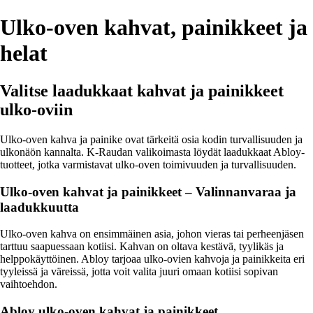
Ulko-oven kahvat, painikkeet ja
helat
Valitse laadukkaat kahvat ja painikkeet
ulko-oviin
Ulko-oven kahva ja painike ovat tärkeitä osia kodin turvallisuuden ja
ulkonäön kannalta. K-Raudan valikoimasta löydät laadukkaat Abloy-
tuotteet, jotka varmistavat ulko-oven toimivuuden ja turvallisuuden.
Ulko-oven kahvat ja painikkeet – Valinnanvaraa ja
laadukkuutta
Ulko-oven kahva on ensimmäinen asia, johon vieras tai perheenjäsen
tarttuu saapuessaan kotiisi. Kahvan on oltava kestävä, tyylikäs ja
helppokäyttöinen. Abloy tarjoaa ulko-ovien kahvoja ja painikkeita eri
tyyleissä ja väreissä, jotta voit valita juuri omaan kotiisi sopivan
vaihtoehdon.
Abloy ulko-oven kahvat ja painikkeet