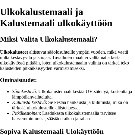
Ulkokalustemaali ja
Kalustemaali ulkokäyttöön
Miksi Valita Ulkokalustemaali?
Ulkokalusteet
altistuvat sääolosuhteille ympäri vuoden, mikä vaatii
niiltä kestävyyttä ja suojaa. Tavallinen maali ei välttämättä kestä
ulkokäytössä pitkään, joten ulkokalustemaalin valinta on tärkeä teko
kalusteiden pitkäikäisyyden varmistamiseksi.
Ominaisuudet:
Säänkestävä
: Ulkokalustemaali kestää UV-säteilyä, kosteutta ja
lämpötilanvaihteluita.
Kulutusta kestävä
: Se kestää hankausta ja kulumista, mikä on
tärkeää ulkokalusteille altistettaessa.
Pitkäkestoinen
: Laadukasta ulkokalustemaalia tarvitsee
harvemmin uusia, säästäen aikaa ja rahaa.
Sopiva Kalustemaali Ulokäyttöön