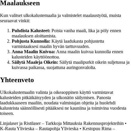
Maalaukseen
Kun valitset ulkokalustemaalia ja valmistelet maalaustyötä, muista
seuraavat vinkit:
Puhdista Kalusteet:
Poista vanha maali, lika ja pöly ennen
maalauksen aloittamista.
Pohjusta Kunnolla:
Käytä laadukasta pohjustetta
varmistaaksesi maalin hyvän tarttuvuuden.
Anna Maalin Kuivua:
Anna maalin kuivua kunnolla ennen
kalusteiden käyttöönottoa.
Säilytä Maaleja Oikein:
Säilytä maalipurkit oikein suljetussa ja
kuivassa paikassa, suojattuna auringonvalolta.
Yhteenveto
Ulkokalustemaalin valinta ja oikeaoppinen käyttö varmistavat
kalusteiden pitkäikäisyyden ja ulkonäön säilymisen. Panosta
laadukkaaseen maaliin, noudata valmistajan ohjeita ja huolehdi
kalusteista säännöllisesti pitääksesi ne kauniina ja toimivina vuodesta
toiseen.
Linjalaser ja Ristilaser – Tarkkoja Mittauksia Rakennusprojekteihin
•
K-Rauta Ylivieska – Rautapohja Ylivieska
•
Kestopuu Rima –