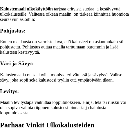
Kalustemaali ulkokäyttöön
tarjoaa erityistä suojaa ja kestävyyttä
ulkokalusteille. Valitessa oikean maalin, on tärkeää kiinnittää huomiota
seuraaviin asioihin:
Pohjustus:
Ennen maalausta on varmistettava, että kalusteet on asianmukaisesti
pohjustettu. Pohjustus auttaa maalia tarttumaan paremmin ja lisää
kalusteen kestävyyttä.
Väri ja Sävyt:
Kalustemaalia on saatavilla monissa eri väreissä ja sävyissä. Valitse
sävy, joka sopii sekä kalusteesi tyyliin että ympäröivään tilaan.
Levitys:
Maalin levitystapa vaikuttaa lopputulokseen. Harja, tela tai ruisku voi
olla sopiva valinta riippuen kalusteesi pinnasta ja halutusta
lopputuloksesta.
Parhaat Vinkit Ulkokalusteiden