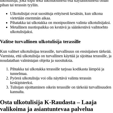
ulkotulisija, joka sopii sekä ulkonäöllisesti että käytännöllisesti oman
pihan tai terassin tyyliin.
Ulkotulisijat ovat suosittuja erityisesti kesäisin, kun ulkona
vietetään enemmän aikaa.
Pihatakka tai ulkotakka on monipuolinen valinta ulkotulisijaksi.
Metallinen nuotiopaikka on kestävä ja säänkestävä vaihtoehto
ulkotulisijaksi.
Valitse turvallinen ulkotulisija terassille
Kun valitset ulkotulisijaa terassille, turvallisuus on ensisijaisen tärkeää.
Varmista, että ulkotulisija on turvallinen käyttää ja sijoittaa terassille, ja
noudatathan valmistajan ohjeita ja suosituksia.
Pihtakka tai ulkotakka terassille tarjoaa kodikasta lämpöä ja
tunnelmaa.
Pyöreä ulkotulisija voi olla näyttävä valinta terassin
keskipisteeksi.
Tulisijan sijoittaminen oikein terassille on tärkeää turvallisuuden
kannalta.
Osta ulkotulisija K-Raudasta – Laaja
valikoima ja asiantuntevaa palvelua