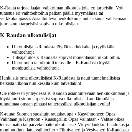
K-Rauta tarjoaa laajan valikoiman ulkotulisijoita eri tarpeisiin. Voit
tutustua eri vaihtoehtoihin paikan päällä myymälässä tai
verkkokaupassa. Asiantunteva henkilökunta auttaa sinua valitsemaan
juuri sinun tarpeisiisi sopivan ulkotulisijan.
K-Raudan ulkotulisijat
Ulkotulisija k-Raudasta löydät laadukkaita ja tyylikkäitä
vaihtoehtoja.
Tulisijat ulos k-Raudasta sopivat monenlaisiin ulkotiloihin.
Ulkonuotio tai ulkotuli terassille – K-Raudasta löydät
monipuolisia vaihtoehtoja.
Hanki siis oma ulkotulisijasi K-Raudasta ja nauti tunnelmallisista
hetkistä ulkona niin kesällä kuin talvellakin!
Ole rohkeasti yhteydessä K-Raudan asiantuntevaan henkilökuntaan ja
löydä juuri sinun tarpeisiisi sopiva ulkotulisija. Luo lämpöä ja
tunnelmaa omaan pihaasi tai terassillesi ulkotulisijan avulla!
K-rauta: Suomen suosituin rautakauppa
•
Kasvihuoneet: Opas
Valintaan ja Käyttöön
•
Kaasugrillit: Opas Valintaan
•
Valitse oikea
terassimatto tai parvekematto ulkotilaasi
•
Vinyylilankku: Laadukas ja
monipuolinen lattiavaihtoehto
•
Filmivaneri ja Vesivaneri K-Raudasta