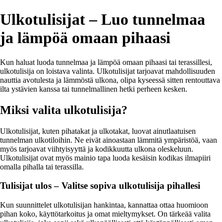
Ulkotulisijat – Luo tunnelmaa
ja lämpöä omaan pihaasi
Kun haluat luoda tunnelmaa ja lämpöä omaan pihaasi tai terassillesi,
ulkotulisija on loistava valinta. Ulkotulisijat tarjoavat mahdollisuuden
nauttia avotulesta ja lämmöstä ulkona, olipa kyseessä sitten rentouttava
ilta ystävien kanssa tai tunnelmallinen hetki perheen kesken.
Miksi valita ulkotulisija?
Ulkotulisijat, kuten pihatakat ja ulkotakat, luovat ainutlaatuisen
tunnelman ulkotiloihin. Ne eivät ainoastaan lämmitä ympäristöä, vaan
myös tarjoavat viihtyisyyttä ja kodikkuutta ulkona oleskeluun.
Ulkotulisijat ovat myös mainio tapa luoda kesäisin kodikas ilmapiiri
omalla pihalla tai terassilla.
Tulisijat ulos – Valitse sopiva ulkotulisija pihallesi
Kun suunnittelet ulkotulisijan hankintaa, kannattaa ottaa huomioon
pihan koko, käyttötarkoitus ja omat mieltymykset. On tärkeää valita