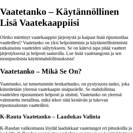
Vaatetanko – Käytännöllinen
Lisä Vaatekaappiisi
Oletko miettinyt vaatekaappisi järjestystä ja kaipaat lisää ripustustilaa
vaatteillesi? Vaatetanko on yksi helpoimmista ja käytännöllisimmistä
ratkaisuista vaatteiden säilytykseen. Se on kätevä tapa pitää vaatteet
järjestyksessä ja helposti saatavilla. Lue lisää vaatetangosta ja sen
monipuolisista käyttömahdollisuuksista!
Vaatetanko – Mikä Se On?
Vaatetanko, tai tunnetummin henkaritanko, on pystysuora tanko, joka
kiinnitetään yleensä vaatekaapin sisäpuolelle. Se mahdollistaa
vaatteiden ripustamisen helposti ja siististi. Vaatetanko on yleensä
valmistettu metallista, mikä tekee siitä kestävän ja tukevan
ripustusalustan vaatteillesi.
K-Rauta Vaatetanko – Laadukas Valinta
K-Raudan valikoimasta löydät laadukkaat vaatetangot eri pituuksilla ja