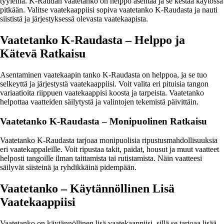
tyyleillä. K-Raudan vaatetanko on helppo asentaa ja se kestää käytössä
pitkään. Valitse vaatekaappiisi sopiva vaatetanko K-Raudasta ja nauti
siististä ja järjestyksessä olevasta vaatekaapista.
Vaatetanko K-Raudasta – Helppo ja
Kätevä Ratkaisu
Asentaminen vaatekaapin tanko K-Raudasta on helppoa, ja se tuo
selkeyttä ja järjestystä vaatekaappiisi. Voit valita eri pituisia tangon
variaatioita riippuen vaatekaappisi koosta ja tarpeista. Vaatetanko
helpottaa vaatteiden säilytystä ja valintojen tekemistä päivittäin.
Vaatetanko K-Raudasta – Monipuolinen Ratkaisu
Vaatetanko K-Raudasta tarjoaa monipuolisia ripustusmahdollisuuksia
eri vaatekappaleille. Voit ripustaa takit, paidat, housut ja muut vaatteet
helposti tangoille ilman taittamista tai rutistamista. Näin vaatteesi
säilyvät siisteinä ja ryhdikkäinä pidempään.
Vaatetanko – Käytännöllinen Lisä
Vaatekaappiisi
Vaatetanko on käytännöllinen lisä vaatekaappiisi, sillä se tarjoaa lisää