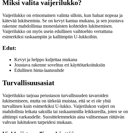
Miksi valita vaijerilukko?
Vaijerilukko on erinomainen valinta silloin, kun haluat nopeaa ja
kätevää lukitsemista. Se on kevyt kantaa mukana, ja sen joustava
rakenne mahdollistaa monenlaisten kohteiden lukitsemisen.
Vaijerilukko on myös usein edullinen vaihtoehto verrattuna
esimerkiksi raskaampiin ja kalliimpiin U-lukkoihin.
Edut:
Kevyt ja helppo kuljettaa mukana
Joustava rakenne soveltuu eri käyttötarkoituksiin
Edullinen hinta-laatusuhde
Turvallisuusasiat
Vaijerilukko tarjoaa perustason turvallisuuden tavaroiden
lukitsemiseen, mutta on tärkeää muistaa, että se ei ole yhtä
turvallinen kuin esimerkiksi U-lukko. Vaijerilukon vaijeri on
mahdollista leikata saksilla tai raskaammilla leikkureilla, joten se on
alttiimpi varkaudelle. Suosittelemmekin aina valitsemaan riittävän
vahvan lukituksen tarpeidesi mukaan.