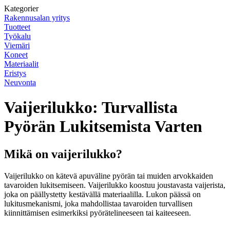
Kategorier
Rakennusalan yritys
Tuotteet
Työkalu
Viemäri
Koneet
Materiaalit
Eristys
Neuvonta
Vaijerilukko: Turvallista
Pyörän Lukitsemista Varten
Mikä on vaijerilukko?
Vaijerilukko on kätevä apuväline pyörän tai muiden arvokkaiden
tavaroiden lukitsemiseen. Vaijerilukko koostuu joustavasta vaijerista,
joka on päällystetty kestävällä materiaalilla. Lukon päässä on
lukitusmekanismi, joka mahdollistaa tavaroiden turvallisen
kiinnittämisen esimerkiksi pyörätelineeseen tai kaiteeseen.