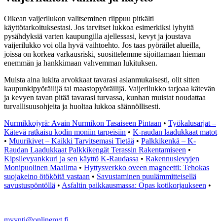
Oikean vaijerilukon valitseminen riippuu pitkälti
käyttötarkoituksestasi. Jos tarvitset lukkoa esimerkiksi lyhyitä
pysähdyksiä varten kaupungilla ajellessasi, kevyt ja joustava
vaijerilukko voi olla hyvä vaihtoehto. Jos taas pyöräilet alueilla,
joissa on korkea varkausriski, suosittelemme sijoittamaan hieman
enemmän ja hankkimaan vahvemman lukituksen.
Muista aina lukita arvokkaat tavarasi asianmukaisesti, olit sitten
kaupunkipyöräilijä tai maastopyöräilijä. Vaijerilukko tarjoaa kätevän
ja kevyen tavan pitää tavarasi turvassa, kunhan muistat noudattaa
turvallisuusohjeita ja huoltaa lukkoa säännöllisesti.
Nurmikkojyrä: Avain Nurmikon Tasaiseen Pintaan
•
Työkalusarjat –
Kätevä ratkaisu kodin moniin tarpeisiin
•
K-raudan laadukkaat matot
•
Muurikivet – Kaikki Tarvitsemasi Tietää
•
Palkkikenkä – K-
Raudan Laadukkaat Palkkikengät Terassin Rakentamiseen
•
Kipsilevyankkuri ja sen käyttö K-Raudassa
•
Rakennuslevyjen
Monipuolinen Maailma
•
Hyttysverkko oveen magneetti: Tehokas
suojakeino ötököitä vastaan
•
Savustaminen puulämmitteisellä
savustuspöntöllä
•
Asfaltin paikkausmassa: Opas kotikorjaukseen
•
myynti@onlinenyt.fi