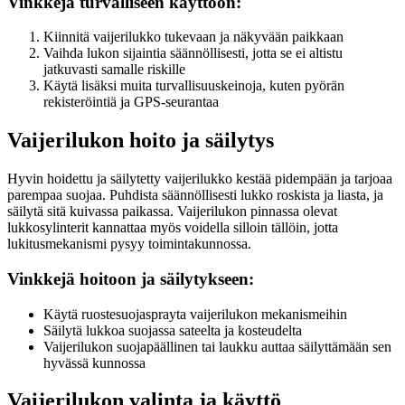
Vinkkejä turvalliseen käyttöön:
Kiinnitä vaijerilukko tukevaan ja näkyvään paikkaan
Vaihda lukon sijaintia säännöllisesti, jotta se ei altistu
jatkuvasti samalle riskille
Käytä lisäksi muita turvallisuuskeinoja, kuten pyörän
rekisteröintiä ja GPS-seurantaa
Vaijerilukon hoito ja säilytys
Hyvin hoidettu ja säilytetty vaijerilukko kestää pidempään ja tarjoaa
parempaa suojaa. Puhdista säännöllisesti lukko roskista ja liasta, ja
säilytä sitä kuivassa paikassa. Vaijerilukon pinnassa olevat
lukkosylinterit kannattaa myös voidella silloin tällöin, jotta
lukitusmekanismi pysyy toimintakunnossa.
Vinkkejä hoitoon ja säilytykseen:
Käytä ruostesuojasprayta vaijerilukon mekanismeihin
Säilytä lukkoa suojassa sateelta ja kosteudelta
Vaijerilukon suojapäällinen tai laukku auttaa säilyttämään sen
hyvässä kunnossa
Vaijerilukon valinta ja käyttö