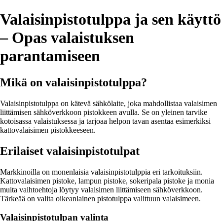
Valaisinpistotulppa ja sen käyttö
– Opas valaistuksen
parantamiseen
Mikä on valaisinpistotulppa?
Valaisinpistotulppa on kätevä sähkölaite, joka mahdollistaa valaisimen
liittämisen sähköverkkoon pistokkeen avulla. Se on yleinen tarvike
kotoisassa valaistuksessa ja tarjoaa helpon tavan asentaa esimerkiksi
kattovalaisimen pistokkeeseen.
Erilaiset valaisinpistotulpat
Markkinoilla on monenlaisia valaisinpistotulppia eri tarkoituksiin.
Kattovalaisimen pistoke, lampun pistoke, sokeripala pistoke ja monia
muita vaihtoehtoja löytyy valaisimen liittämiseen sähköverkkoon.
Tärkeää on valita oikeanlainen pistotulppa valittuun valaisimeen.
Valaisinpistotulpan valinta