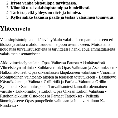
Irrota vanha pistotulppa tarvittaessa.
Kiinnitä uusi valaisinpistotulppa huolellisesti.
Tarkista, että yhteys on tiivis ja toimiva.
Kytke sähkö takaisin päälle ja testaa valaisimen toimivuus.
Yhteenveto
Valaisinpistotulppa on kätevä työkalu valaistuksen parantamiseen eri
tiloissa ja antaa mahdollisuuden helpoon asennukseen. Muista aina
noudattaa turvallisuusohjeita ja tarvittaessa hanki apua ammattilaiselta
valaisimen asentamiseen.
Akkuviimeistelynaulain: Opas Valitessa Parasta Akkukäyttöistä
Viimeistelynaulainta
•
Suihkuverhot: Opas Valintaan ja Asennukseen
•
Halkomakoneet: Opas oikeanlaisen klapikoneen valintaan
•
Vinorima:
Monipuolinen vaihtoehto aitojen ja terassien toteutukseen
•
Lastulevy:
Käyttökohteet ja Valinta
•
Grilliritilä ja Parila – Valurauta Grillin
Sydämenä
•
Sammutuspeite: Turvallisuutesi kannalta olennainen
varuste
•
Lukkorunko ja Lukot: Opas Oikean Lukon Valintaan
•
Ruohonleikkurit: Osto-opas ja Parhaat Tarjoukset
•
Pellettiä
lämmitykseen: Opas puupelletin valintaan ja hintavertailuun K-
Raudassa
•