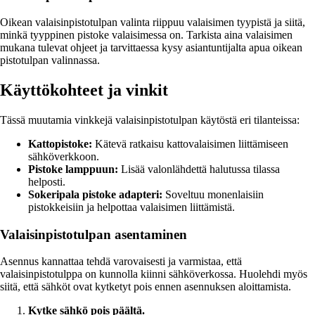
Oikean valaisinpistotulpan valinta riippuu valaisimen tyypistä ja siitä,
minkä tyyppinen pistoke valaisimessa on. Tarkista aina valaisimen
mukana tulevat ohjeet ja tarvittaessa kysy asiantuntijalta apua oikean
pistotulpan valinnassa.
Käyttökohteet ja vinkit
Tässä muutamia vinkkejä valaisinpistotulpan käytöstä eri tilanteissa:
Kattopistoke:
Kätevä ratkaisu kattovalaisimen liittämiseen
sähköverkkoon.
Pistoke lamppuun:
Lisää valonlähdettä halutussa tilassa
helposti.
Sokeripala pistoke adapteri:
Soveltuu monenlaisiin
pistokkeisiin ja helpottaa valaisimen liittämistä.
Valaisinpistotulpan asentaminen
Asennus kannattaa tehdä varovaisesti ja varmistaa, että
valaisinpistotulppa on kunnolla kiinni sähköverkossa. Huolehdi myös
siitä, että sähköt ovat kytketyt pois ennen asennuksen aloittamista.
Kytke sähkö pois päältä.