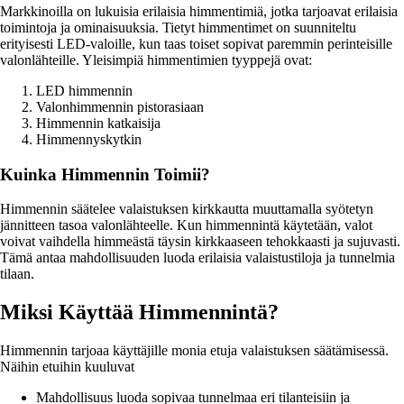
Markkinoilla on lukuisia erilaisia himmentimiä, jotka tarjoavat erilaisia
toimintoja ja ominaisuuksia. Tietyt himmentimet on suunniteltu
erityisesti LED-valoille, kun taas toiset sopivat paremmin perinteisille
valonlähteille. Yleisimpiä himmentimien tyyppejä ovat:
LED himmennin
Valonhimmennin pistorasiaan
Himmennin katkaisija
Himmennyskytkin
Kuinka Himmennin Toimii?
Himmennin säätelee valaistuksen kirkkautta muuttamalla syötetyn
jännitteen tasoa valonlähteelle. Kun himmennintä käytetään, valot
voivat vaihdella himmeästä täysin kirkkaaseen tehokkaasti ja sujuvasti.
Tämä antaa mahdollisuuden luoda erilaisia valaistustiloja ja tunnelmia
tilaan.
Miksi Käyttää Himmennintä?
Himmennin tarjoaa käyttäjille monia etuja valaistuksen säätämisessä.
Näihin etuihin kuuluvat
Mahdollisuus luoda sopivaa tunnelmaa eri tilanteisiin ja