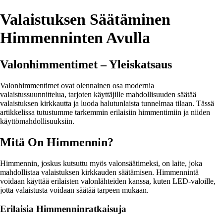
Valaistuksen Säätäminen
Himmenninten Avulla
Valonhimmentimet – Yleiskatsaus
Valonhimmentimet ovat olennainen osa modernia
valaistussuunnittelua, tarjoten käyttäjille mahdollisuuden säätää
valaistuksen kirkkautta ja luoda halutunlaista tunnelmaa tilaan. Tässä
artikkelissa tutustumme tarkemmin erilaisiin himmentimiin ja niiden
käyttömahdollisuuksiin.
Mitä On Himmennin?
Himmennin, joskus kutsuttu myös valonsäätimeksi, on laite, joka
mahdollistaa valaistuksen kirkkauden säätämisen. Himmennintä
voidaan käyttää erilaisten valonlähteiden kanssa, kuten LED-valoille,
jotta valaistusta voidaan säätää tarpeen mukaan.
Erilaisia Himmenninratkaisuja