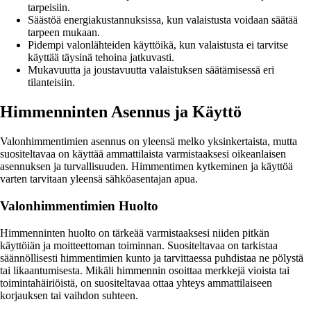
tarpeisiin.
Säästöä energiakustannuksissa, kun valaistusta voidaan säätää
tarpeen mukaan.
Pidempi valonlähteiden käyttöikä, kun valaistusta ei tarvitse
käyttää täysinä tehoina jatkuvasti.
Mukavuutta ja joustavuutta valaistuksen säätämisessä eri
tilanteisiin.
Himmenninten Asennus ja Käyttö
Valonhimmentimien asennus on yleensä melko yksinkertaista, mutta
suositeltavaa on käyttää ammattilaista varmistaaksesi oikeanlaisen
asennuksen ja turvallisuuden. Himmentimen kytkeminen ja käyttöä
varten tarvitaan yleensä sähköasentajan apua.
Valonhimmentimien Huolto
Himmenninten huolto on tärkeää varmistaaksesi niiden pitkän
käyttöiän ja moitteettoman toiminnan. Suositeltavaa on tarkistaa
säännöllisesti himmentimien kunto ja tarvittaessa puhdistaa ne pölystä
tai likaantumisesta. Mikäli himmennin osoittaa merkkejä vioista tai
toimintahäiriöistä, on suositeltavaa ottaa yhteys ammattilaiseen
korjauksen tai vaihdon suhteen.