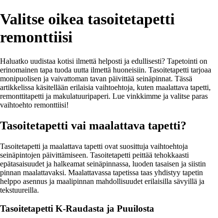
Valitse oikea tasoitetapetti
remonttiisi
Haluatko uudistaa kotisi ilmettä helposti ja edullisesti? Tapetointi on
erinomainen tapa tuoda uutta ilmettä huoneisiin. Tasoitetapetti tarjoaa
monipuolisen ja vaivattoman tavan päivittää seinäpinnat. Tässä
artikkelissa käsitellään erilaisia vaihtoehtoja, kuten maalattava tapetti,
remonttitapetti ja makulatuuripaperi. Lue vinkkimme ja valitse paras
vaihtoehto remonttiisi!
Tasoitetapetti vai maalattava tapetti?
Tasoitetapetti ja maalattava tapetti ovat suosittuja vaihtoehtoja
seinäpintojen päivittämiseen. Tasoitetapetti peittää tehokkaasti
epätasaisuudet ja halkeamat seinäpinnassa, luoden tasaisen ja siistin
pinnan maalattavaksi. Maalattavassa tapetissa taas yhdistyy tapetin
helppo asennus ja maalipinnan mahdollisuudet erilaisilla sävyillä ja
tekstuureilla.
Tasoitetapetti K-Raudasta ja Puuilosta