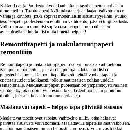
K-Raudasta ja Puuilosta löydät laadukkaita tasoitetapetteja erilaisiin
remontteihin. Tasoitetapetti K-Raudasta tarjoaa laajan valikoiman eri
värejä ja kuvioita, jotka sopivat monenlaisiin sisustustyyleihin. Puuilo
tasoitetapetti puolestaan on edullinen vaihtoehto, joka ei tingi laadusta.
Valitse omaan remonttiisi sopiva tasoitetapetti ammattilaisten
avustuksella ja luo kotiisi uutta ilmettä helposti!
Remonttitapetti ja makulatuuripaperi
remonttiin
Remonttitapetti ja makulatuuripaperi ovat erinomaisia vaihtoehtoja
isompiin remontteihin, joissa seinäpintoja halutaan uudistaa
perusteellisemmin. Remonttitapetilla voit peittää vanhat tapetit ja
epätasaisuudet tehokkaasti, jolloin saat tasaisen pohjan uudelle
seinäpinnalle. Makulatuuripaperi puolestaan on ympäristöystävällinen
vaihtoehto, joka sopii hyvin esimerkiksi lastenhuoneisiin ja muihin
tiloihin, joissa halutaan luonnonmateriaaleja.
Maalattavat tapetit – helppo tapa päivittää sisustus
Maalattavat tapetit ovat suosittu vaihtoehto niille, jotka haluavat
päivittää sisustusta vaivattomasti. Maalattavilla tapeteilla saat valkoisen,
maalipinnan tapaisen pinnan helposti ja nopeasti. Voit myös leikkiä