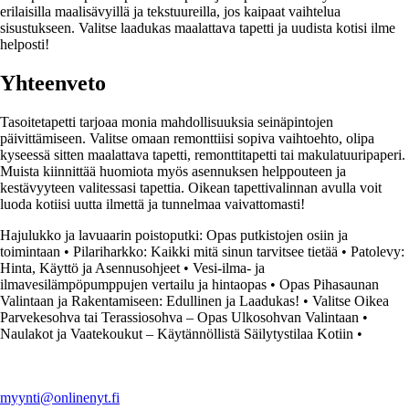
erilaisilla maalisävyillä ja tekstuureilla, jos kaipaat vaihtelua
sisustukseen. Valitse laadukas maalattava tapetti ja uudista kotisi ilme
helposti!
Yhteenveto
Tasoitetapetti tarjoaa monia mahdollisuuksia seinäpintojen
päivittämiseen. Valitse omaan remonttiisi sopiva vaihtoehto, olipa
kyseessä sitten maalattava tapetti, remonttitapetti tai makulatuuripaperi.
Muista kiinnittää huomiota myös asennuksen helppouteen ja
kestävyyteen valitessasi tapettia. Oikean tapettivalinnan avulla voit
luoda kotiisi uutta ilmettä ja tunnelmaa vaivattomasti!
Hajulukko ja lavuaarin poistoputki: Opas putkistojen osiin ja
toimintaan
•
Pilariharkko: Kaikki mitä sinun tarvitsee tietää
•
Patolevy:
Hinta, Käyttö ja Asennusohjeet
•
Vesi-ilma- ja
ilmavesilämpöpumppujen vertailu ja hintaopas
•
Opas Pihasaunan
Valintaan ja Rakentamiseen: Edullinen ja Laadukas!
•
Valitse Oikea
Parvekesohva tai Terassiosohva – Opas Ulkosohvan Valintaan
•
Naulakot ja Vaatekoukut – Käytännöllistä Säilytystilaa Kotiin
•
myynti@onlinenyt.fi