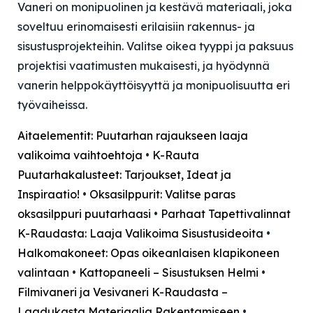
Vaneri on monipuolinen ja kestävä materiaali, joka
soveltuu erinomaisesti erilaisiin rakennus- ja
sisustusprojekteihin. Valitse oikea tyyppi ja paksuus
projektisi vaatimusten mukaisesti, ja hyödynnä
vanerin helppokäyttöisyyttä ja monipuolisuutta eri
työvaiheissa.
Aitaelementit: Puutarhan rajaukseen laaja
valikoima vaihtoehtoja
•
K-Rauta
Puutarhakalusteet: Tarjoukset, Ideat ja
Inspiraatio!
•
Oksasilppurit: Valitse paras
oksasilppuri puutarhaasi
•
Parhaat Tapettivalinnat
K-Raudasta: Laaja Valikoima Sisustusideoita
•
Halkomakoneet: Opas oikeanlaisen klapikoneen
valintaan
•
Kattopaneeli – Sisustuksen Helmi
•
Filmivaneri ja Vesivaneri K-Raudasta –
Laadukasta Materiaalia Rakentamiseen
•