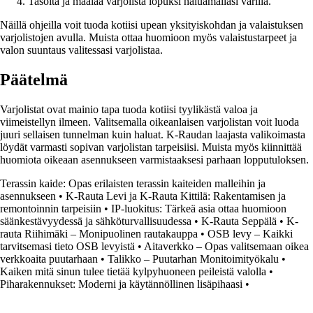
Tasoita ja maalaa varjolista lopuksi haluamallasi värillä.
Näillä ohjeilla voit tuoda kotiisi upean yksityiskohdan ja valaistuksen
varjolistojen avulla. Muista ottaa huomioon myös valaistustarpeet ja
valon suuntaus valitessasi varjolistaa.
Päätelmä
Varjolistat ovat mainio tapa tuoda kotiisi tyylikästä valoa ja
viimeistellyn ilmeen. Valitsemalla oikeanlaisen varjolistan voit luoda
juuri sellaisen tunnelman kuin haluat. K-Raudan laajasta valikoimasta
löydät varmasti sopivan varjolistan tarpeisiisi. Muista myös kiinnittää
huomiota oikeaan asennukseen varmistaaksesi parhaan lopputuloksen.
Terassin kaide: Opas erilaisten terassin kaiteiden malleihin ja
asennukseen
•
K-Rauta Levi ja K-Rauta Kittilä: Rakentamisen ja
remontoinnin tarpeisiin
•
IP-luokitus: Tärkeä asia ottaa huomioon
säänkestävyydessä ja sähköturvallisuudessa
•
K-Rauta Seppälä
•
K-
rauta Riihimäki – Monipuolinen rautakauppa
•
OSB levy – Kaikki
tarvitsemasi tieto OSB levyistä
•
Aitaverkko – Opas valitsemaan oikea
verkkoaita puutarhaan
•
Talikko – Puutarhan Monitoimityökalu
•
Kaiken mitä sinun tulee tietää kylpyhuoneen peileistä valolla
•
Piharakennukset: Moderni ja käytännöllinen lisäpihaasi
•