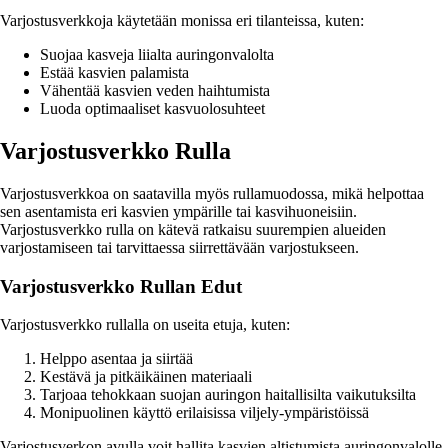
Varjostusverkkoja käytetään monissa eri tilanteissa, kuten:
Suojaa kasveja liialta auringonvalolta
Estää kasvien palamista
Vähentää kasvien veden haihtumista
Luoda optimaaliset kasvuolosuhteet
Varjostusverkko Rulla
Varjostusverkkoa on saatavilla myös rullamuodossa, mikä helpottaa
sen asentamista eri kasvien ympärille tai kasvihuoneisiin.
Varjostusverkko rulla on kätevä ratkaisu suurempien alueiden
varjostamiseen tai tarvittaessa siirrettävään varjostukseen.
Varjostusverkko Rullan Edut
Varjostusverkko rullalla on useita etuja, kuten:
Helppo asentaa ja siirtää
Kestävä ja pitkäikäinen materiaali
Tarjoaa tehokkaan suojan auringon haitallisilta vaikutuksilta
Monipuolinen käyttö erilaisissa viljely-ympäristöissä
Varjostusverkon avulla voit hallita kasvien altistumista auringonvalolle