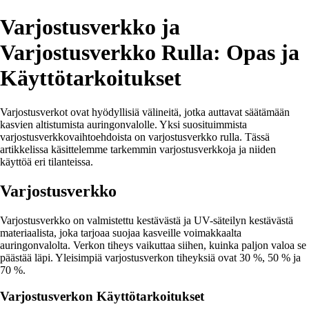
Varjostusverkko ja
Varjostusverkko Rulla: Opas ja
Käyttötarkoitukset
Varjostusverkot ovat hyödyllisiä välineitä, jotka auttavat säätämään
kasvien altistumista auringonvalolle. Yksi suosituimmista
varjostusverkkovaihtoehdoista on varjostusverkko rulla. Tässä
artikkelissa käsittelemme tarkemmin varjostusverkkoja ja niiden
käyttöä eri tilanteissa.
Varjostusverkko
Varjostusverkko on valmistettu kestävästä ja UV-säteilyn kestävästä
materiaalista, joka tarjoaa suojaa kasveille voimakkaalta
auringonvalolta. Verkon tiheys vaikuttaa siihen, kuinka paljon valoa se
päästää läpi. Yleisimpiä varjostusverkon tiheyksiä ovat 30 %, 50 % ja
70 %.
Varjostusverkon Käyttötarkoitukset