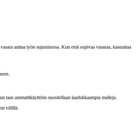
 vasara auttaa työn sujumisessa. Kun etsit sopivaa vasaraa, kannattaa
iseen.
 kun taas ammattikäyttöön suositellaan laadukkaampia malleja.
n välillä.