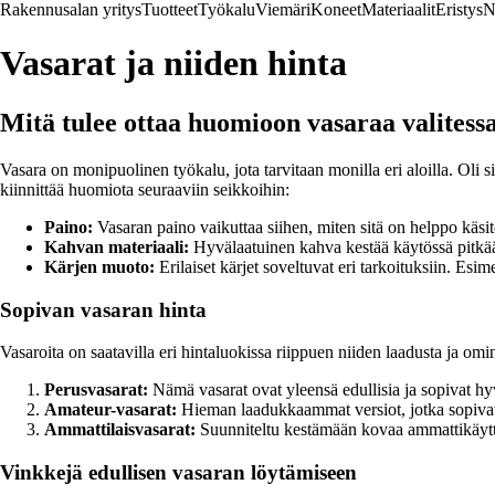
Rakennusalan yritys
Tuotteet
Työkalu
Viemäri
Koneet
Materiaalit
Eristys
N
Vasarat ja niiden hinta
Mitä tulee ottaa huomioon vasaraa valitess
Vasara on monipuolinen työkalu, jota tarvitaan monilla eri aloilla. Oli 
kiinnittää huomiota seuraaviin seikkoihin:
Paino:
Vasaran paino vaikuttaa siihen, miten sitä on helppo käsite
Kahvan materiaali:
Hyvälaatuinen kahva kestää käytössä pitkää
Kärjen muoto:
Erilaiset kärjet soveltuvat eri tarkoituksiin. Esi
Sopivan vasaran hinta
Vasaroita on saatavilla eri hintaluokissa riippuen niiden laadusta ja 
Perusvasarat:
Nämä vasarat ovat yleensä edullisia ja sopivat hy
Amateur-vasarat:
Hieman laadukkaammat versiot, jotka sopivat
Ammattilaisvasarat:
Suunniteltu kestämään kovaa ammattikäyttöä
Vinkkejä edullisen vasaran löytämiseen