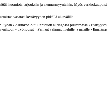
nittää huomiota tarjouksiin ja alennusmyynteihin. Myös verkkokaupoista v
rmistaa vasarasi kestävyyden pitkällä aikavälillä.
n Sydän
•
Aurinkotuolit: Rentoudu auringossa puutarhassa
•
Etäisyysmit
nvaihtoon
•
Työhousut – Parhaat valinnat miehille ja naisille
•
Ilmalämp