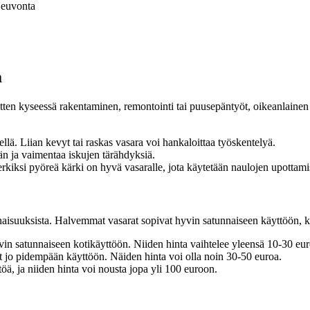
euvonta
a
sitten kyseessä rakentaminen, remontointi tai puusepäntyöt, oikeanlainen
llä. Liian kevyt tai raskas vasara voi hankaloittaa työskentelyä.
n ja vaimentaa iskujen tärähdyksiä.
merkiksi pyöreä kärki on hyvä vasaralle, jota käytetään naulojen upottam
ominaisuuksista. Halvemmat vasarat sopivat hyvin satunnaiseen käyttöön,
vin satunnaiseen kotikäyttöön. Niiden hinta vaihtelee yleensä 10-30 euro
 jo pidempään käyttöön. Näiden hinta voi olla noin 30-50 euroa.
, ja niiden hinta voi nousta jopa yli 100 euroon.