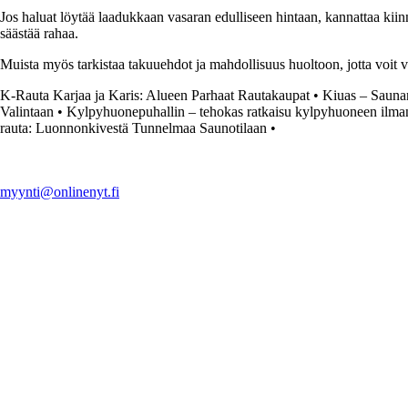
Jos haluat löytää laadukkaan vasaran edulliseen hintaan, kannattaa kiin
säästää rahaa.
Muista myös tarkistaa takuuehdot ja mahdollisuus huoltoon, jotta voit va
K-Rauta Karjaa ja Karis: Alueen Parhaat Rautakaupat
•
Kiuas – Sauna
Valintaan
•
Kylpyhuonepuhallin – tehokas ratkaisu kylpyhuoneen ilma
rauta: Luonnonkivestä Tunnelmaa Saunotilaan
•
myynti@onlinenyt.fi