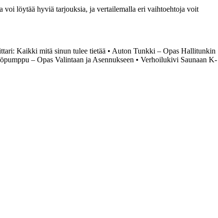
oi löytää hyviä tarjouksia, ja vertailemalla eri vaihtoehtoja voit
tari: Kaikki mitä sinun tulee tietää
•
Auton Tunkki – Opas Hallitunkin
öpumppu – Opas Valintaan ja Asennukseen
•
Verhoilukivi Saunaan K-