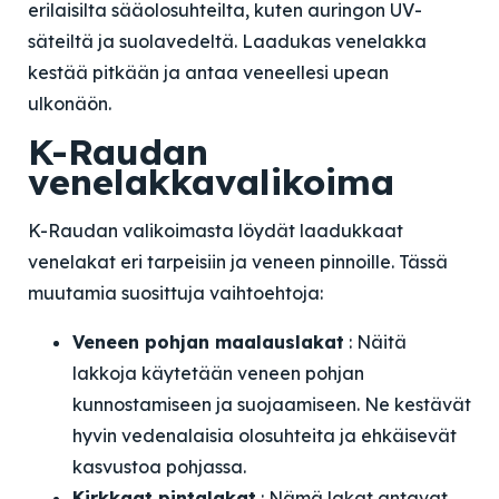
erilaisilta sääolosuhteilta, kuten auringon UV-
säteiltä ja suolavedeltä. Laadukas venelakka
kestää pitkään ja antaa veneellesi upean
ulkonäön.
K-Raudan
venelakkavalikoima
K-Raudan valikoimasta löydät laadukkaat
venelakat eri tarpeisiin ja veneen pinnoille. Tässä
muutamia suosittuja vaihtoehtoja:
Veneen pohjan maalauslakat
: Näitä
lakkoja käytetään veneen pohjan
kunnostamiseen ja suojaamiseen. Ne kestävät
hyvin vedenalaisia olosuhteita ja ehkäisevät
kasvustoa pohjassa.
Kirkkaat pintalakat
: Nämä lakat antavat