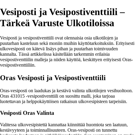
Vesiposti ja Vesipostiventtiili –
Tärkeä Varuste Ulkotiloissa
Vesiposti ja vesipostiventtiili ovat olennaisia osia ulkotilojen ja
puutarhan kasteluun sekä moniin muihin käyttötarkoituksiin. Erityisesti
ulkovesiposti on kätevä lisäys pihan ja puutarhan toimivuuden
kannalta. Tässä artikkelissa käsitellään tarkemmin erilaisia
vesipostiventtiilin malleja ja niiden käyttöä, keskittyen erityisesti Oras-
vesipostiventtiiliin.
Oras Vesiposti ja Vesipostiventtiili
Oras-vesiposti on laadukas ja kestävä valinta ulkotilojen vesihuoltoon.
Oras 431015 -vesipostiventtiili on suosittu malli, joka tarjoaa
luotettavan ja helppokäyttöisen ratkaisun ulkovesipisteen tarpeisiin.
Vesiposti Oras Valinta
Valitessa ulkovesipistettä kannattaa kiinnittää huomiota sen laatuun,
kestävyyteen ja toiminnallisuuteen. Oras-vesiposti on tunnettu