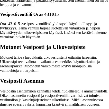
korkeasta laadustaan ja pitkäikäisyydestään. Sen asentaminen on myös
helppoa ja vaivatonta.
Vesipostiventtiili Oras 431015
Oras 431015 -vesipostiventtiilissä yhdistyvät käytännöllisyys ja
tyylikkyys. Tämä venttiili tarjoaa luotettavan virtauksen ja helpon
käytettävyyden ulkovesipisteen käytössä. Lisäksi sen kestävä rakenne
varmistaa pitkän käyttöiän.
Motonet Vesiposti ja Ulkovesipiste
Motonet tarjoaa laadukkaita ulkovesipisteitä erilaisiin tarpeisiin.
Ulkovesipisteen valintaan vaikuttaa esimerkiksi käyttötarkoitus ja
asennuspaikka. Motonetin valikoimasta löytyy monipuolisia
vaihtoehtoja eri tarpeisiin.
Vesiposti Asennus
Vesipostin asentaminen kannattaa tehdä huolellisesti ja ammattitaidolla.
Oikein asennettu vesiposti ja vesipostiventtiili varmistavat toimivan
vesihuollon ja kastelujärjestelmän ulkotiloissa. Mikäli asennuksessa
ilmenee epäselvyyksiä, kannattaa kääntyä ammattilaisen puoleen.