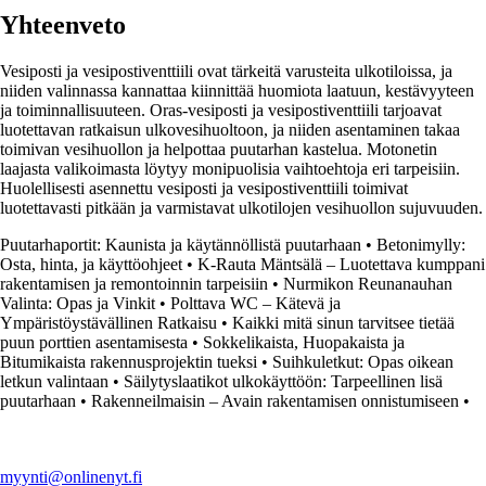
Yhteenveto
Vesiposti ja vesipostiventtiili ovat tärkeitä varusteita ulkotiloissa, ja
niiden valinnassa kannattaa kiinnittää huomiota laatuun, kestävyyteen
ja toiminnallisuuteen. Oras-vesiposti ja vesipostiventtiili tarjoavat
luotettavan ratkaisun ulkovesihuoltoon, ja niiden asentaminen takaa
toimivan vesihuollon ja helpottaa puutarhan kastelua. Motonetin
laajasta valikoimasta löytyy monipuolisia vaihtoehtoja eri tarpeisiin.
Huolellisesti asennettu vesiposti ja vesipostiventtiili toimivat
luotettavasti pitkään ja varmistavat ulkotilojen vesihuollon sujuvuuden.
Puutarhaportit: Kaunista ja käytännöllistä puutarhaan
•
Betonimylly:
Osta, hinta, ja käyttöohjeet
•
K-Rauta Mäntsälä – Luotettava kumppani
rakentamisen ja remontoinnin tarpeisiin
•
Nurmikon Reunanauhan
Valinta: Opas ja Vinkit
•
Polttava WC – Kätevä ja
Ympäristöystävällinen Ratkaisu
•
Kaikki mitä sinun tarvitsee tietää
puun porttien asentamisesta
•
Sokkelikaista, Huopakaista ja
Bitumikaista rakennusprojektin tueksi
•
Suihkuletkut: Opas oikean
letkun valintaan
•
Säilytyslaatikot ulkokäyttöön: Tarpeellinen lisä
puutarhaan
•
Rakenneilmaisin – Avain rakentamisen onnistumiseen
•
myynti@onlinenyt.fi